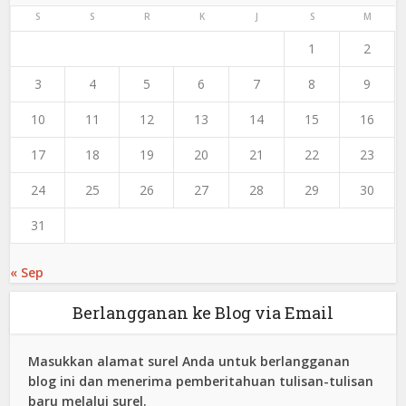
S
S
R
K
J
S
M
1
2
3
4
5
6
7
8
9
10
11
12
13
14
15
16
17
18
19
20
21
22
23
24
25
26
27
28
29
30
31
« Sep
Berlangganan ke Blog via Email
Masukkan alamat surel Anda untuk berlangganan
blog ini dan menerima pemberitahuan tulisan-tulisan
baru melalui surel.