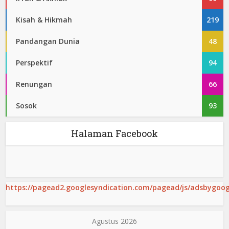
Kisah & Hikmah
219
Pandangan Dunia
48
Perspektif
94
Renungan
66
Sosok
93
Halaman Facebook
https://pagead2.googlesyndication.com/pagead/js/adsbygoogl
Agustus 2026