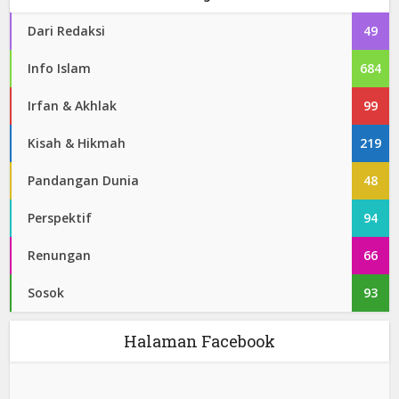
Dari Redaksi
49
Info Islam
684
Irfan & Akhlak
99
Kisah & Hikmah
219
Pandangan Dunia
48
Perspektif
94
Renungan
66
Sosok
93
Halaman Facebook