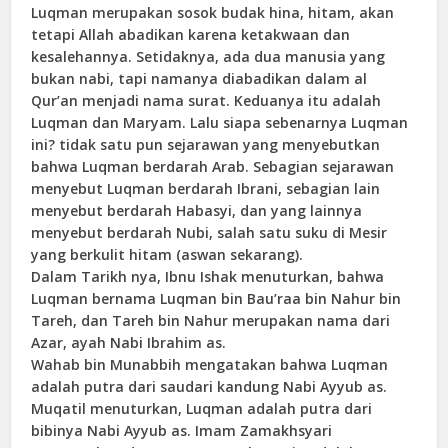
Luqman merupakan sosok budak hina, hitam, akan
tetapi Allah abadikan karena ketakwaan dan
kesalehannya. Setidaknya, ada dua manusia yang
bukan nabi, tapi namanya diabadikan dalam al
Qur’an menjadi nama surat. Keduanya itu adalah
Luqman dan Maryam. Lalu siapa sebenarnya Luqman
ini? tidak satu pun sejarawan yang menyebutkan
bahwa Luqman berdarah Arab. Sebagian sejarawan
menyebut Luqman berdarah Ibrani, sebagian lain
menyebut berdarah Habasyi, dan yang lainnya
menyebut berdarah Nubi, salah satu suku di Mesir
yang berkulit hitam (aswan sekarang).
Dalam Tarikh nya, Ibnu Ishak menuturkan, bahwa
Luqman bernama Luqman bin Bau’raa bin Nahur bin
Tareh, dan Tareh bin Nahur merupakan nama dari
Azar, ayah Nabi Ibrahim as.
Wahab bin Munabbih mengatakan bahwa Luqman
adalah putra dari saudari kandung Nabi Ayyub as.
Muqatil menuturkan, Luqman adalah putra dari
bibinya Nabi Ayyub as. Imam Zamakhsyari