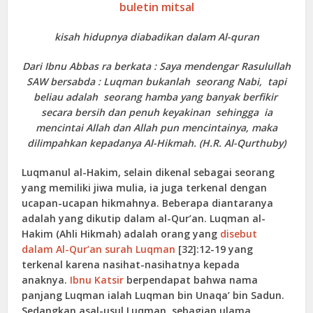
buletin mitsal
kisah hidupnya diabadikan dalam Al-quran
Dari Ibnu Abbas ra berkata : Saya mendengar Rasulullah
SAW bersabda : Luqman bukanlah seorang Nabi, tapi
beliau adalah seorang hamba yang banyak berfikir
secara bersih dan penuh keyakinan sehingga ia
mencintai Allah dan Allah pun mencintainya, maka
dilimpahkan kepadanya Al-Hikmah. (H.R. Al-Qurthuby)
Luqmanul al-Hakim, selain dikenal sebagai seorang
yang memiliki jiwa mulia, ia juga terkenal dengan
ucapan-ucapan hikmahnya. Beberapa diantaranya
adalah yang dikutip dalam al-Qur’an. Luqman al-
Hakim (Ahli Hikmah) adalah orang yang
disebut
dalam Al-Qur’an
surah Luqman
[32]:12-19 yang
terkenal karena nasihat-nasihatnya kepada
anaknya.
Ibnu Katsir
berpendapat bahwa nama
panjang Luqman ialah Luqman bin Unaqa’ bin Sadun.
Sedangkan asal-usul Luqman, sebagian ulama