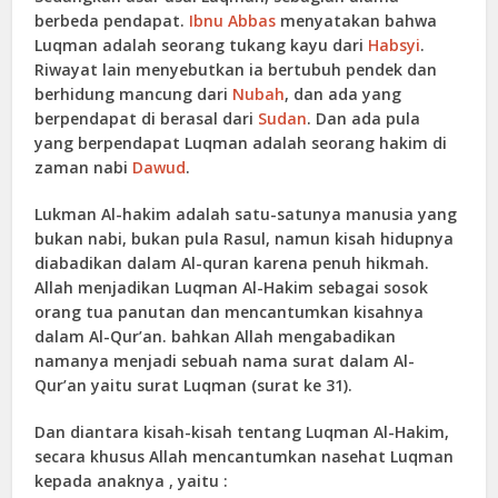
berbeda pendapat.
Ibnu Abbas
menyatakan bahwa
Luqman adalah seorang tukang kayu dari
Habsyi
.
Riwayat lain menyebutkan ia bertubuh pendek dan
berhidung mancung dari
Nubah
, dan ada yang
berpendapat di berasal dari
Sudan
. Dan ada pula
yang berpendapat Luqman adalah seorang hakim di
zaman nabi
Dawud
.
Lukman Al-hakim adalah satu-satunya manusia yang
bukan nabi, bukan pula Rasul, namun kisah hidupnya
diabadikan dalam Al-quran karena penuh hikmah.
Allah menjadikan Luqman Al-Hakim sebagai sosok
orang tua panutan dan mencantumkan kisahnya
dalam Al-Qur’an. bahkan Allah mengabadikan
namanya menjadi sebuah nama surat dalam Al-
Qur’an yaitu surat Luqman (surat ke 31).
Dan diantara kisah-kisah tentang Luqman Al-Hakim,
secara khusus Allah mencantumkan nasehat Luqman
kepada anaknya , yaitu :