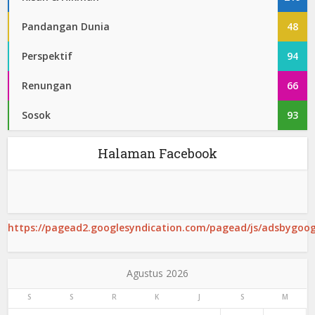
Pandangan Dunia
48
Perspektif
94
Renungan
66
Sosok
93
Halaman Facebook
https://pagead2.googlesyndication.com/pagead/js/adsbygoogl
Agustus 2026
S
S
R
K
J
S
M