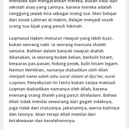
mendidik dan mengarahkan mereka, bukan hasil dari
sekolah atau yang Lainnya. karena mereka adalah
tanggung jawab kita sebagai orang tua. Mari belajar
dari sosok Lukman Al-Hakim, Belajar menjadi sosok
orang tua bijak yang penuh hikmah.
Luqmanul Hakim menurut riwayat yang lebih kuat,
bukan seorang nabi. Ia seorang manusia shaleh
semata. Bahkan dalam banyak riwayat shahih
dikatakan, ia seorang budak belian, berkulit hitam,
berparas pas-pasan, hidung pesek, kulit hitam legam.
Namun demikian,
namanya diabadikan oleh Allah
menjadi nama salah satu surat dalam al-Qur’an, surat
Luqman.
Penyebutan ini tentu bukan tanpa maksud.
Luqman diabadikan namanya oleh Allah, karena
memang orang shaleh yang patut diteladani. Bahwa
Allah tidak menilai seseorang dari gagah tidaknya,
juga tidak dari statusnya, jabatannya, warna kulitnya
dan lainnya. Akan tetapi Allah menilai dari
ketakwaaan dan kesalehannnya.