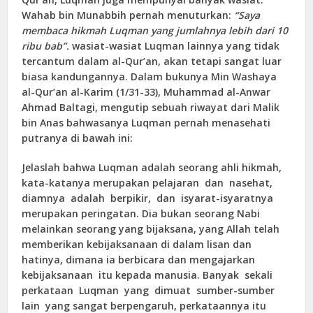
Wahab bin Munabbih pernah menuturkan:
“Saya
membaca hikmah Luqman yang jumlahnya lebih dari 10
ribu bab”.
wasiat-wasiat Luqman lainnya yang tidak
tercantum dalam al-Qur’an, akan tetapi sangat luar
biasa kandungannya. Dalam bukunya Min Washaya
al-Qur’an al-Karim (1/31-33), Muhammad al-Anwar
Ahmad Baltagi, mengutip sebuah riwayat dari Malik
bin Anas bahwasanya Luqman pernah menasehati
putranya di bawah ini:
Jelaslah bahwa Luqman adalah seorang ahli hikmah,
kata-katanya merupakan pelajaran dan nasehat,
diamnya adalah berpikir, dan isyarat-isyaratnya
merupakan peringatan. Dia bukan seorang Nabi
melainkan seorang yang bijaksana, yang Allah telah
memberikan kebijaksanaan di dalam lisan dan
hatinya, dimana ia berbicara dan mengajarkan
kebijaksanaan itu kepada manusia. Banyak sekali
perkataan Luqman yang dimuat sumber-sumber
lain yang sangat berpengaruh, perkataannya itu