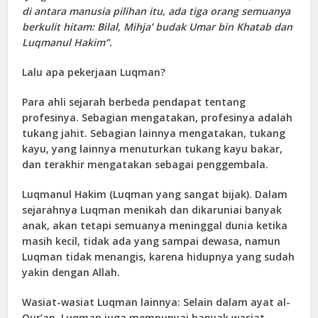
di antara manusia pilihan itu, ada tiga orang semuanya
berkulit hitam: Bilal, Mihja’ budak Umar bin Khatab dan
Luqmanul Hakim”.
Lalu apa pekerjaan Luqman?
Para ahli sejarah berbeda pendapat tentang
profesinya. Sebagian mengatakan, profesinya adalah
tukang jahit. Sebagian lainnya mengatakan, tukang
kayu, yang lainnya menuturkan tukang kayu bakar,
dan terakhir mengatakan sebagai penggembala.
Luqmanul Hakim (Luqman yang sangat bijak). Dalam
sejarahnya Luqman menikah dan dikaruniai banyak
anak, akan tetapi semuanya meninggal dunia ketika
masih kecil, tidak ada yang sampai dewasa, namun
Luqman tidak menangis, karena hidupnya yang sudah
yakin dengan Allah.
Wasiat-wasiat Luqman lainnya: Selain dalam ayat al-
Qur’an, Luqman juga mempunyai banyak wasiat.