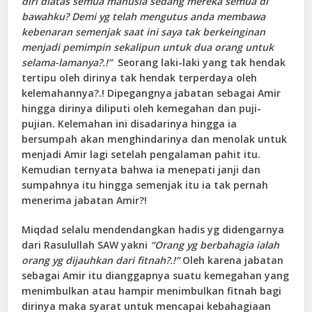
diri diatas semua manusia sedang mereka semua di
bawahku? Demi yg telah mengutus anda membawa
kebenaran semenjak saat ini saya tak berkeinginan
menjadi pemimpin sekalipun untuk dua orang untuk
selama-lamanya?.!”
Seorang laki-laki yang tak hendak
tertipu oleh dirinya tak hendak terperdaya oleh
kelemahannya?.! Dipegangnya jabatan sebagai Amir
hingga dirinya diliputi oleh kemegahan dan puji-
pujian. Kelemahan ini disadarinya hingga ia
bersumpah akan menghindarinya dan menolak untuk
menjadi Amir lagi setelah pengalaman pahit itu.
Kemudian ternyata bahwa ia menepati janji dan
sumpahnya itu hingga semenjak itu ia tak pernah
menerima jabatan Amir?!
Miqdad selalu mendendangkan hadis yg didengarnya
dari Rasulullah SAW yakni
“Orang yg berbahagia ialah
orang yg dijauhkan dari fitnah?.!”
Oleh karena jabatan
sebagai Amir itu dianggapnya suatu kemegahan yang
menimbulkan atau hampir menimbulkan fitnah bagi
dirinya maka syarat untuk mencapai kebahagiaan