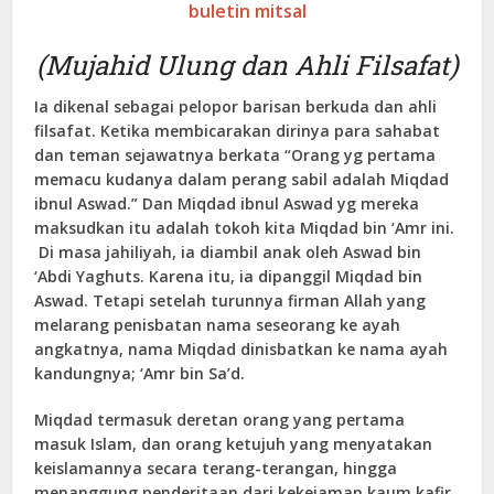
buletin mitsal
(Mujahid Ulung dan Ahli Filsafat)
Ia dikenal sebagai pelopor barisan berkuda dan ahli
filsafat. Ketika membicarakan dirinya para sahabat
dan teman sejawatnya berkata “Orang yg pertama
memacu kudanya dalam perang sabil adalah Miqdad
ibnul Aswad.” Dan Miqdad ibnul Aswad yg mereka
maksudkan itu adalah tokoh kita Miqdad bin ‘Amr ini.
Di masa jahiliyah, ia diambil anak oleh Aswad bin
‘Abdi Yaghuts. Karena itu, ia dipanggil Miqdad bin
Aswad. Tetapi setelah turunnya firman Allah yang
melarang penisbatan nama seseorang ke ayah
angkatnya, nama Miqdad dinisbatkan ke nama ayah
kandungnya; ‘Amr bin Sa’d.
Miqdad termasuk deretan orang yang pertama
masuk Islam, dan orang ketujuh yang menyatakan
keislamannya secara terang-terangan, hingga
menanggung penderitaan dari kekejaman kaum kafir