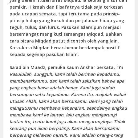
yang dalam. Itulah sifat Miqdad. Ia seorang filsuf dan
pemikir. Hikmah dan filsafatnya tidak saja terkesan
pada ucapan semata, tapi terutama pada prinsip-
prinsip hidup yang kukuh dan perjalanan hidup yang
teguh, tulus, dan lurus. Pasukan Islam pun menjadi
bersemangat mengikuti semangat Miqdad. Bahkan
cara bicara Miqdad patut dicontoh oleh yang lain.
Kata-kata Miqdad benar-benar berdampak positif
kepada segenap pasukan Islam.
Sa’ad bin Muadz, pemuka kaum Anshar berkata,
“Ya
Rasulullah, sungguh, kami telah beriman kepadamu,
membenarkanmu, dan kami telah saksikan bahwa apa
yang engkau bawa adalah benar. Kami juga sudah
bersumpah setia kepadamu. Karena itu, majulah wahai
utusan Allah, kami akan bersamamu. Demi yang telah
mengutusmu membawa kebenaran, seandainya engkau
membawa kami ke lautan, lalu engkau mengarungi
lautan itu, tentu kami juga akan mengarunginya. Tidak
seorang pun akan berpaling. Kami akan bersamamu
berperang melawan musuh. Kami adalah orang-orang