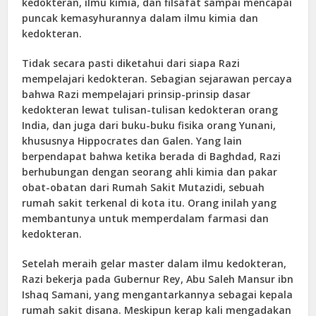
kedokteran, ilmu kimia, dan filsafat sampai mencapai
puncak kemas
y
hurannya dalam ilmu kimia dan
kedokteran.
Tidak secara pasti diketahui dari siapa Razi
mempelajari kedokteran. Sebagian sejarawan percaya
bahwa Razi mempelajari prinsip-prinsip dasar
kedokteran lewat tulisan-tulisan kedokteran orang
India, dan juga dari buku-buku fisika oran
g
Yunani,
khususnya Hippocrates dan Galen. Yang lain
berpendapat bahwa ketika berada di Baghdad, Razi
berhubungan dengan seorang ahli kimia dan pakar
obat-obatan dari Rumah Sakit Mutazidi, sebuah
rumah sakit terkenal di kota itu. Orang inilah yang
membantunya untuk memperdalam farmasi dan
kedokteran.
Setelah meraih gelar master dalam ilmu kedokteran,
Razi bekerja pada Gubernur Rey, Abu Saleh Mansur ibn
Ishaq Samani, yang mengantarkannya sebagai kepala
rumah sakit di
sana. Meskipun kerap kali mengadakan