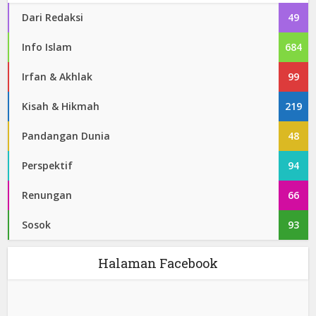
Dari Redaksi
49
Info Islam
684
Irfan & Akhlak
99
Kisah & Hikmah
219
Pandangan Dunia
48
Perspektif
94
Renungan
66
Sosok
93
Halaman Facebook