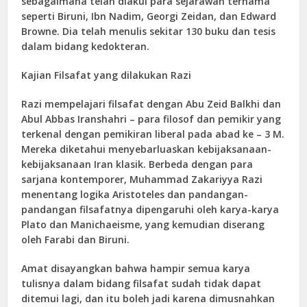
sebagaimana telah diakui para sejarawan ternama
seperti Biruni, Ibn Nadim, Georgi Zeidan, dan Edward
Browne. Dia telah menulis sekitar 130 buku dan tesis
dalam bidang kedokteran.
Kajian Filsafat yang dilakukan Razi
Razi mempelajari filsafat dengan Abu Zeid Balkhi dan
Abul Abbas Iranshahri – para filosof dan pemikir yang
terkenal dengan pemikiran liberal pada abad ke – 3 M.
Mereka diketahui menyebarluaskan kebijaksanaan-
kebijaksanaan Iran klasik. Berbeda dengan para
sarjana kontemporer, Muhammad Zakariyya Razi
menentang logika Aristoteles dan pandangan-
pandangan filsafatnya dipengaruhi oleh karya-karya
Plato dan Manichaeisme, yang kemudian diserang
oleh Farabi dan Biruni.
Amat disayangkan bahwa hampir semua karya
tulisnya dalam bidang filsafat sudah tidak dapat
ditemui lagi, dan itu boleh jadi karena dimusnahkan