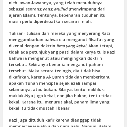
oleh lawan-lawannya, yang telah menuduhnya
sebagai seorang yang
Mulhid
(menyimpang dari
ajaran Islam). Tentunya, kebenaran tuduhan itu
masih perlu diperdebatkan secara ilmiah.
Tulisan- tulisan dari mereka yang menyerang Razi
menggambarkan bahwa dia menganut filsafat yang
dikenal dengan doktrin
lima yang kekal.
Akan tetapi,
tidak ada petunjuk yang pasti dalam karya tulis Razi
bahwa ia menganut atau mengingkari doktrin
tersebut. Sekiranya benar ia menganut paham
tersebut. Maka secara teologis, dia tidak bisa
dikafirkan, karena Al-Quran tidaklah memberitahu
apakah Tuhan mencipta sejak azali sampai
selamanya, atau bukan. Bila ya, tentu makhluk-
makluk-Nya juga kekal, dan jika bukan, tentu tidak
kekal. Karena itu, menurut akal, paham lima yang
kekal itu tidak mustahil benar.
Razi juga dituduh kafir karena dianggap tidak
mempercayai wahyu dan para nabi. Namun, dalam