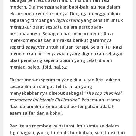
sebagai pencetus awal ilmu kimia dan farmasi
modern. Dia menggunakan babi-babi guinea dalam
eksperimen kedokterannya. Dia juga menggunakan
sepasang timbangan
hydrostatic
yang sensitif untuk
mengukur berat sesuatu dalam percobaan-
percobaannya. Sebagai obat pencuci perut, Razi
merekomendasikan air raksa berikut garamnya
seperti
spagyrist
untuk tujuan terapi. Selain itu, Razi
menemukan persenyawaan yang digunakan sebagai
obat penenang seperti opium yang telah diolah
menjadi salep. (ibid..hal.52)
Eksperimen-eksperimen yang dilakukan Razi dikenal
secara ilmiah sangat teliti. Inilah yang
menyebabkannya disebut sebagai
“The top chemical
researcher ini Islamic Civilization”.
Penemuan utama
Razi dalam ilmu kimia abad pertengahan adalah
asam sulfur dan alkohol.
Razi telah membagi substansi ilmu kimia ke dalam
tiga bagian, yaitu; tumbuh-tumbuhan, substansi dari