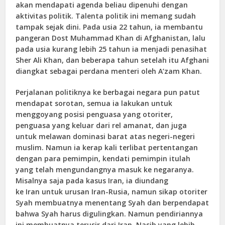
akan mendapati agenda beliau dipenuhi dengan
aktivitas politik. Talenta politik ini memang sudah
tampak sejak dini. Pada usia 22 tahun, ia membantu
pangeran Dost Muhammad Khan di Afghanistan, lalu
pada usia kurang lebih 25 tahun ia menjadi penasihat
Sher Ali Khan, dan beberapa tahun setelah itu Afghani
diangkat sebagai perdana menteri oleh A’zam Khan.
Perjalanan politiknya ke berbagai negara pun patut
mendapat sorotan, semua ia lakukan untuk
menggoyang posisi penguasa yang otoriter,
penguasa yang keluar dari rel amanat, dan juga
untuk melawan dominasi barat atas negeri-negeri
muslim. Namun ia kerap kali terlibat pertentangan
dengan para pemimpin, kendati pemimpin itulah
yang telah mengundangnya masuk ke negaranya.
Misalnya saja pada kasus Iran, ia diundang
ke Iran untuk urusan Iran-Rusia, namun sikap otoriter
Syah membuatnya menentang Syah dan berpendapat
bahwa Syah harus digulingkan. Namun pendiriannya
ini membuatnya terusir dari Iran. Nasib yang lebih