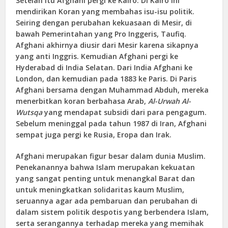
Setelah itu Afghani pergi ke Kairo. Di Kairo ini
mendirikan Koran yang membahas isu-isu politik.
Seiring dengan perubahan kekuasaan di Mesir, di
bawah Pemerintahan yang Pro Inggeris, Taufiq.
Afghani akhirnya diusir dari Mesir karena sikapnya
yang anti Inggris. Kemudian Afghani pergi ke
Hyderabad di India Selatan. Dari India Afghani ke
London, dan kemudian pada 1883 ke Paris. Di Paris
Afghani bersama dengan Muhammad Abduh, mereka
menerbitkan koran berbahasa Arab,
Al-Urwah Al-
Wutsqa
yang mendapat subsidi dari para pengagum.
Sebelum meninggal pada tahun 1987 di Iran, Afghani
sempat juga pergi ke Rusia, Eropa dan Irak.
Afghani merupakan figur besar dalam dunia Muslim.
Penekanannya bahwa Islam merupakan kekuatan
yang sangat penting untuk menangkal Barat dan
untuk meningkatkan solidaritas kaum Muslim,
seruannya agar ada pembaruan dan perubahan di
dalam sistem politik despotis yang berbendera Islam,
serta serangannya terhadap mereka yang memihak