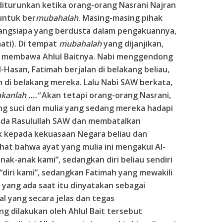
 diturunkan ketika orang-orang Nasrani Najran
untuk ber
mubahalah
. Masing-masing pihak
rangsiapa yang berdusta dalam pengakuannya,
ati). Di tempat
mubahalah
yang dijanjikan,
n membawa Ahlul Baitnya. Nabi menggendong
Hasan, Fatimah berjalan di belakang beliau,
n di belakang mereka. Lalu Nabi SAW berkata,
nkanlah ….”
Akan tetapi orang-orang Nasrani,
ng suci dan mulia yang sedang mereka hadapi
ada Rasulullah SAW dan membatalkan
k kepada kekuasaan Negara beliau dan
dilihat bahwa ayat yang mulia ini mengakui Al-
nak-anak kami”, sedangkan diri beliau sendiri
 “diri kami”, sedangkan Fatimah yang mewakili
yang ada saat itu dinyatakan sebagai
al yang secara jelas dan tegas
 dilakukan oleh Ahlul Bait tersebut