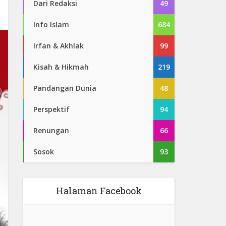
Dari Redaksi
49
Info Islam
684
Irfan & Akhlak
99
Kisah & Hikmah
219
Pandangan Dunia
48
Perspektif
94
Renungan
66
Sosok
93
Halaman Facebook