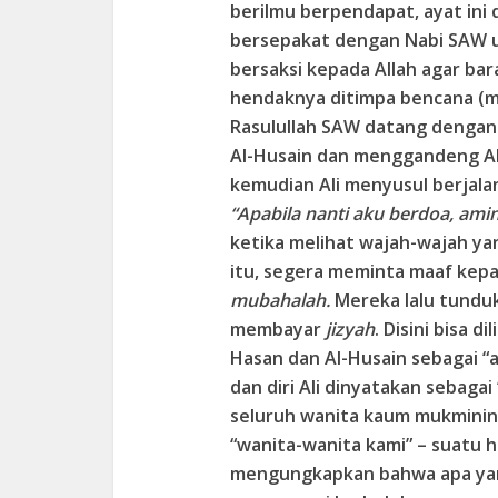
berilmu berpendapat, ayat ini
bersepakat dengan Nabi SAW 
bersaksi kepada Allah agar ba
hendaknya ditimpa bencana (m
Rasulullah SAW datang denga
Al-Husain dan menggandeng Al-
kemudian Ali menyusul berjala
“Apabila nanti aku berdoa, ami
ketika melihat wajah-wajah ya
itu, segera meminta maaf kep
mubahalah.
Mereka lalu tundu
membayar
jizyah
. Disini bisa 
Hasan dan Al-Husain sebagai “a
dan diri Ali dinyatakan sebagai
seluruh wanita kaum mukminin 
“wanita-wanita kami” – suatu h
mengungkapkan bahwa apa yang