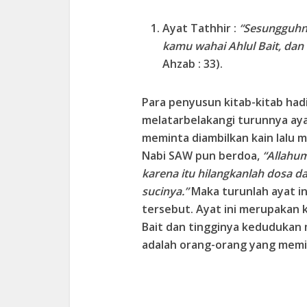
Ayat Tathhir
:
“Sesungguhn
kamu wahai Ahlul Bait, dan
Ahzab : 33).
Para penyusun kitab-kitab had
melatarbelakangi turunnya ayat
meminta diambilkan kain lalu m
Nabi SAW pun berdoa,
“Allahum
karena itu hilangkanlah dosa d
sucinya.”
Maka turunlah ayat i
tersebut. Ayat ini merupakan k
Bait dan tingginya kedudukan m
adalah orang-orang yang memili