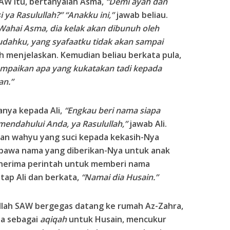
AW itu, bertanyalah Asma,
“Demi ayah dan
 ya Rasulullah?” “Anakku ini,”
jawab beliau.
Wahai Asma, dia kelak akan dibunuh oleh
ahku, yang syafaatku tidak akan sampai
h menjelaskan. Kemudian beliau berkata pula,
mpaikan apa yang kukatakan tadi kepada
an.”
anya kepada Ali,
“Engkau beri nama siapa
 mendahului Anda, ya Rasulullah,”
jawab Ali.
an wahyu yang suci kepada kekasih-Nya
wa nama yang diberikan-Nya untuk anak
menerima perintah untuk memberi nama
tap Ali dan berkata,
“Namai dia Husain.”
ullah SAW bergegas datang ke rumah Az-Zahra,
ba sebagai
aqiqah
untuk Husain, mencukur