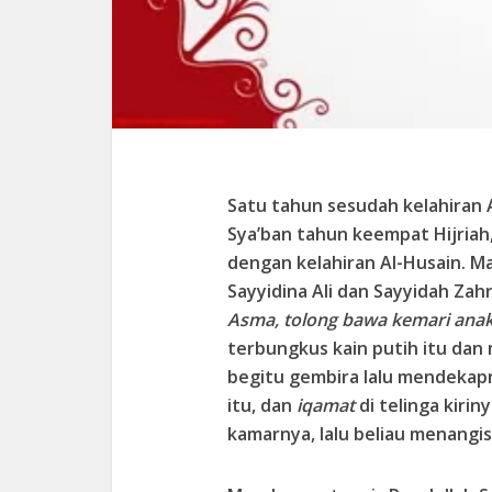
Satu tahun sesudah kelahiran A
Sya’ban tahun keempat Hijriah
dengan kelahiran Al-Husain. M
Sayyidina Ali dan Sayyidah Zah
Asma, tolong bawa kemari anakk
terbungkus kain putih itu dan
begitu gembira lalu mendekap
itu, dan
iqamat
di telinga kiri
kamarnya, lalu beliau menangi