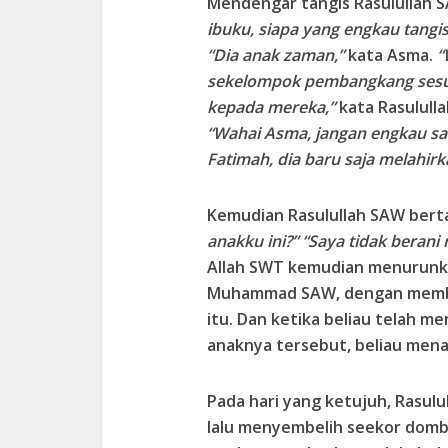
Mendengar tangis Rasulullah S
ibuku, siapa yang engkau tangisi
“Dia anak zaman,”
kata Asma.
“
sekelompok pembangkang sesud
kepada mereka,”
kata Rasululla
“Wahai Asma, jangan engkau sa
Fatimah, dia baru saja melahirk
Kemudian Rasulullah SAW bert
anakku ini?” “Saya tidak berani
Allah SWT kemudian menurunk
Muhammad SAW, dengan memba
itu. Dan ketika beliau telah 
anaknya tersebut, beliau mena
Pada hari yang ketujuh, Rasul
lalu menyembelih seekor dom