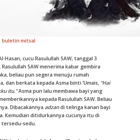
buletin mitsal
l-Hasan, cucu Rasulullah SAW, tanggal 3
, Rasulullah SAW menerima kabar gembira
aka, beliau pun segera menuju rumah
ra, dan berkata kepada Asma binti ‘Umais,
“Hai
u itu.”
Asma pun lalu membawa bayi yang
 memberikannya kepada Rasulullah SAW. Beliau
nya. Dibacakannya
adzan
di telinga kanan bayi
nya. Kemudian ditidurkannya cucunya itu di
s tersedu-sedu.