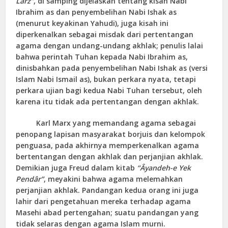
Larz”
, di samping dijelaskan tentang kisah Nabi
Ibrahim as dan penyembelihan Nabi Ishak as
(menurut keyakinan Yahudi), juga kisah ini
diperkenalkan sebagai misdak dari pertentangan
agama dengan undang-undang akhlak; penulis lalai
bahwa perintah Tuhan kepada Nabi Ibrahim as,
dinisbahkan pada penyembelihan Nabi Ishak as (versi
Islam Nabi Ismail as), bukan perkara nyata, tetapi
perkara ujian bagi kedua Nabi Tuhan tersebut, oleh
karena itu tidak ada pertentangan dengan akhlak.
Karl Marx yang memandang agama sebagai
penopang lapisan masyarakat borjuis dan kelompok
penguasa, pada akhirnya memperkenalkan agama
bertentangan dengan akhlak dan perjanjian akhlak.
Demikian juga Freud dalam kitab
“Âyandeh-e Yek
Pendâr”
, meyakini bahwa agama melemahkan
perjanjian akhlak. Pandangan kedua orang ini juga
lahir dari pengetahuan mereka terhadap agama
Masehi abad pertengahan; suatu pandangan yang
tidak selaras dengan agama Islam murni.