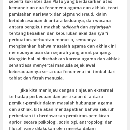
seperti Sokrates dan Plato yang berdasarkan atas
kemandirian dua fenomena agama dan akhlak, teori
pemisahan Karl Marx dan Sigmund Freud, klaim
ketidaksesuaian di antara keduanya, dan wacana
antara pengikut mazhab
‘adliyyah
dan
asy’ariyyah
tentang kebaikan dan keburukan akal dan syar’i
perbuatan-perbuatan manusia, semuanya
mengisahkan bahwa masalah agama dan akhlak ini
mempunyai usia dan sejarah yang amat panjang.
Mungkin hal ini disebabkan karena agama dan akhlak
senantiasa menyertai manusia sejak awal
keberadaannya serta dua fenomena ini timbul dari
tabiat dan fitrah manusia.
Jika kita meninjau dengan tinjauan eksternal
terhadap perbedaan dan pertikaian di antara
pemikir-pemikir dalam masalah hubungan agama
dan akhlak, kita akan mendapatkan bahwa seluruh
perbedaan itu berdasarkan pemikiran-pemikiran
apriori secara psikologi, sosiologi, antropologi dan
filosofi yang dilakukan oleh mereka dalam