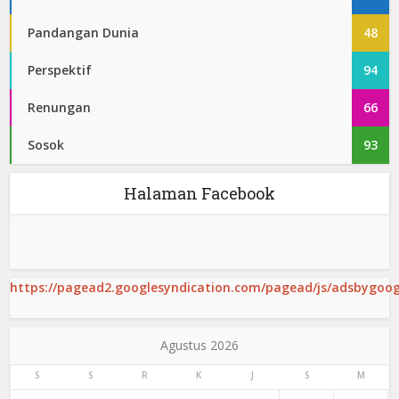
Pandangan Dunia
48
Perspektif
94
Renungan
66
Sosok
93
Halaman Facebook
https://pagead2.googlesyndication.com/pagead/js/adsbygoogl
Agustus 2026
S
S
R
K
J
S
M