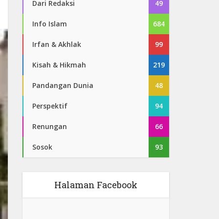
Dari Redaksi
49
Info Islam
684
Irfan & Akhlak
99
Kisah & Hikmah
219
Pandangan Dunia
48
Perspektif
94
Renungan
66
Sosok
93
Halaman Facebook