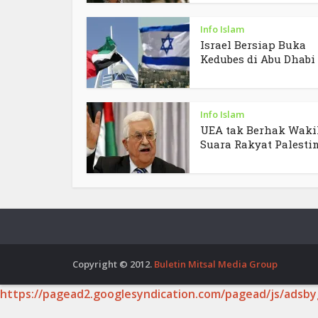
Info Islam
Israel Bersiap Buka
Kedubes di Abu Dhabi
Info Islam
UEA tak Berhak Waki
Suara Rakyat Palesti
Copyright © 2012.
Buletin Mitsal Media Group
https://pagead2.googlesyndication.com/pagead/js/adsby