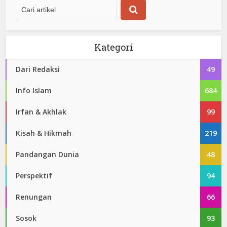
Kategori
Dari Redaksi
49
Info Islam
684
Irfan & Akhlak
99
Kisah & Hikmah
219
Pandangan Dunia
48
Perspektif
94
Renungan
66
Sosok
93