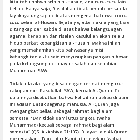
kita tahu bahwa selain al-Husain, ada cucu-cucu lain
beliau. Hanya saja, Rasulullah tidak pernah bersabda
layaknya ungkapan di atas mengenai hal ihwal cucu-
cucu selain al-Husain. Sejatinya, ada makna yang bisa
ditangkap dari sabda di atas bahwa kelangsungan
agama, kenabian dan risalah Rasulullah akan selalu
hidup berkat kebangkitan al-Husain. Makna inilah
yang memahamkan kita bahwasanya misi
kebangkitan al-Husain menyusupkan pengaruh besar
pada kelangsungan cahaya risalah dan kenabian
Muhammad SAW.
Tidak ada alat yang bisa dengan cermat mengukur
cakupan misi Rasulullah SAW, kecuali Al-Quran. Di
dalamnya disebutkan bahwa kehadiran beliau di bumi
ini adalah untuk segenap manusia. Al-Quran juga
mengangkat beliau sebagai rahmat bagi alam
semesta; “Dan tidak Kami utus engkau (wahai
Muhammad) kecuali sebagai rahmat bagi alam
semesta” (QS. Al-Anbiya 21:107). Di ayat lain Al-Quran
menegaskan: “Dan tidak Kami utus engkau (wahai