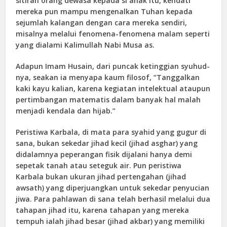
sitiran orang dewasa kepada si anak itu, kendati
mereka pun mampu mengenalkan Tuhan kepada
sejumlah kalangan dengan cara mereka sendiri,
misalnya melalui fenomena-fenomena malam seperti
yang dialami Kalimullah Nabi Musa as.
Adapun Imam Husain, dari puncak ketinggian syuhud-
nya, seakan ia menyapa kaum filosof, “Tanggalkan
kaki kayu kalian, karena kegiatan intelektual ataupun
pertimbangan matematis dalam banyak hal malah
menjadi kendala dan hijab.”
Peristiwa Karbala, di mata para syahid yang gugur di
sana, bukan sekedar jihad kecil (jihad asghar) yang
didalamnya peperangan fisik dijalani hanya demi
sepetak tanah atau seteguk air. Pun peristiwa
Karbala bukan ukuran jihad pertengahan (jihad
awsath) yang diperjuangkan untuk sekedar penyucian
jiwa. Para pahlawan di sana telah berhasil melalui dua
tahapan jihad itu, karena tahapan yang mereka
tempuh ialah jihad besar (jihad akbar) yang memiliki