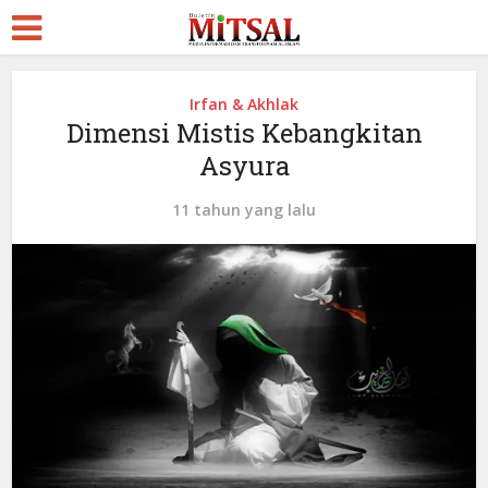
Irfan & Akhlak
Dimensi Mistis Kebangkitan
Asyura
11 tahun yang lalu