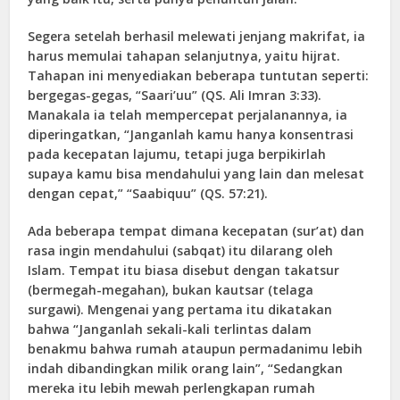
Segera setelah berhasil melewati jenjang makrifat, ia
harus memulai tahapan selanjutnya, yaitu hijrat.
Tahapan ini menyediakan beberapa tuntutan seperti:
bergegas-gegas, “Saari’uu” (QS. Ali Imran 3:33).
Manakala ia telah mempercepat perjalanannya, ia
diperingatkan, “Janganlah kamu hanya konsentrasi
pada kecepatan lajumu, tetapi juga berpikirlah
supaya kamu bisa mendahului yang lain dan melesat
dengan cepat,” “Saabiquu” (QS. 57:21).
Ada beberapa tempat dimana kecepatan (sur’at) dan
rasa ingin mendahului (sabqat) itu dilarang oleh
Islam. Tempat itu biasa disebut dengan takatsur
(bermegah-megahan), bukan kautsar (telaga
surgawi). Mengenai yang pertama itu dikatakan
bahwa “Janganlah sekali-kali terlintas dalam
benakmu bahwa rumah ataupun permadanimu lebih
indah dibandingkan milik orang lain”, “Sedangkan
mereka itu lebih mewah perlengkapan rumah