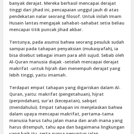
banyak derajat. Mereka berhasil mencapai derajat
tinggi dari jihad ini, pencapaian unggul jauh di atas
pendekatan nalar seorang filosof. Untuk inilah Imam
Husain lantas mengajak sahabat-sahabat setia beliau
mencapai titik puncak jihad akbar.
Tentunya, pada asumsi bahwa seorang pesuluk sudah
sampai pada tahapan penyaksian (mukasyafah), ia
bisa disebut sebagai imam para ahli sujud. Sebab oleh
Al-Quran manusia diajak -setelah mencapai derajat
makrifat -untuk hijrah dan menempuh derajat yang
lebih tinggi, yaitu imamah.
Terdapat empat tahapan yang digariskan dalam Al-
Quran, yaitu: makrifat (pengetahuan), hijrat
(perpindahan), sur’at (kecepatan), sabqat
(mendahului). Empat tahapan ini menjelaskan bahwa
dalam upaya mencapai makrifat, pertama-tama
manusia harus tahu jalan mana dan arah mana yang
harus ditempuh, tahu apa dan bagaimana lingkungan
yang baik itu, serta punya penuntun jalan.