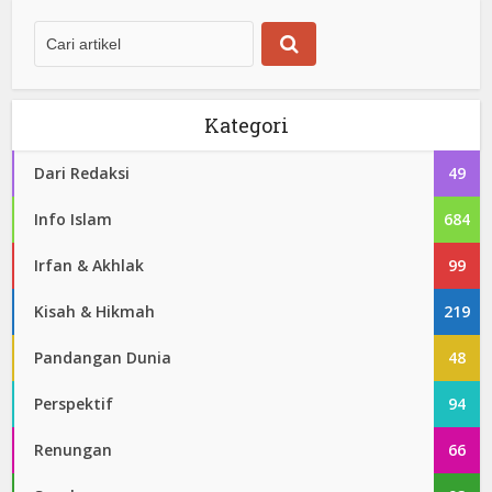
Kategori
Dari Redaksi
49
Info Islam
684
Irfan & Akhlak
99
Kisah & Hikmah
219
Pandangan Dunia
48
Perspektif
94
Renungan
66