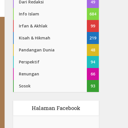
Dari Redaksi
49
Info Islam
684
Irfan & Akhlak
99
Kisah & Hikmah
219
Pandangan Dunia
48
Perspektif
94
Renungan
66
Sosok
93
Halaman Facebook