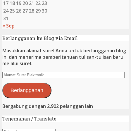
17
18
19
20
21
22
23
24
25
26
27
28
29
30
31
« Sep
Berlangganan ke Blog via Email
Masukkan alamat surel Anda untuk berlangganan blog
ini dan menerima pemberitahuan tulisan-tulisan baru
melalui surel.
Alamat
Surat
Elektronik
Berlangganan
Bergabung dengan 2,902 pelanggan lain
Terjemahan / Translate