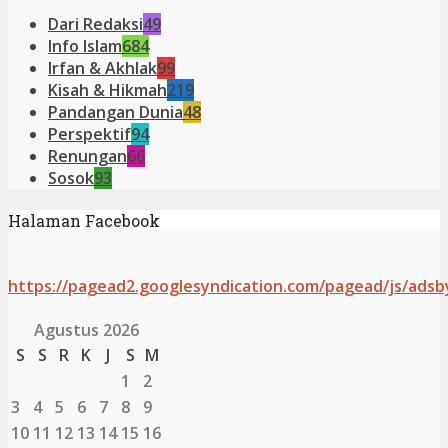
Dari Redaksi
49
Info Islam
684
Irfan & Akhlak
99
Kisah & Hikmah
219
Pandangan Dunia
48
Perspektif
94
Renungan
66
Sosok
93
Halaman Facebook
https://pagead2.googlesyndication.com/pagead/js/adsb
Agustus 2026
S
S
R
K
J
S
M
1
2
3
4
5
6
7
8
9
10
11
12
13
14
15
16