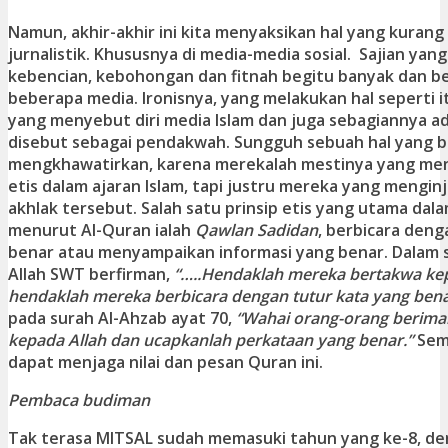
Namun, akhir-akhir ini kita menyaksikan hal yang kurang
jurnalistik. Khususnya di media-media sosial. Sajian y
kebencian, kebohongan dan fitnah begitu banyak dan b
beberapa media. Ironisnya, yang melakukan hal seperti
yang menyebut diri media Islam dan juga sebagiannya a
disebut sebagai pendakwah. Sungguh sebuah hal yang b
mengkhawatirkan, karena merekalah mestinya yang menj
etis dalam ajaran Islam, tapi justru mereka yang menginjak
akhlak tersebut. Salah satu prinsip etis yang utama dal
menurut Al-Quran ialah
Qawlan Sadidan
, berbicara den
benar atau menyampaikan informasi yang benar. Dalam s
Allah SWT berfirman,
“…..Hendaklah mereka bertakwa ke
hendaklah mereka berbicara dengan tutur kata yang bena
pada surah Al-Ahzab ayat 70,
“Wahai orang-orang berima
kepada Allah dan ucapkanlah perkataan yang benar.”
Sem
dapat menjaga nilai dan pesan Quran ini.
Pembaca budiman
Tak terasa MITSAL sudah memasuki tahun yang ke-8, de