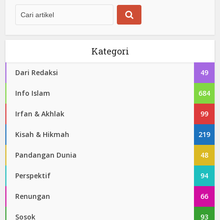
Kategori
Dari Redaksi
49
Info Islam
684
Irfan & Akhlak
99
Kisah & Hikmah
219
Pandangan Dunia
48
Perspektif
94
Renungan
66
Sosok
93