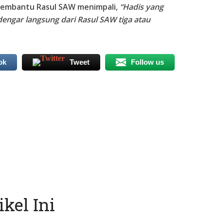
pembantu Rasul SAW menimpali,
“Hadis yang
engar langsung dari Rasul SAW tiga atau
ok
Tweet
Follow us
kel Ini