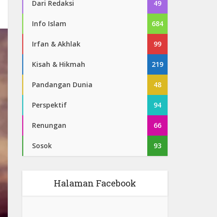
Dari Redaksi
49
Info Islam
684
Irfan & Akhlak
99
Kisah & Hikmah
219
Pandangan Dunia
48
Perspektif
94
Renungan
66
Sosok
93
Halaman Facebook