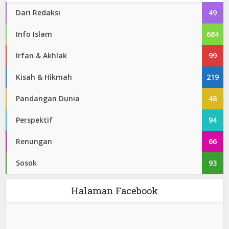
Dari Redaksi
49
Info Islam
684
Irfan & Akhlak
99
Kisah & Hikmah
219
Pandangan Dunia
48
Perspektif
94
Renungan
66
Sosok
93
Halaman Facebook