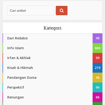
Kategori
Dari Redaksi
49
Info Islam
684
Irfan & Akhlak
99
Kisah & Hikmah
219
Pandangan Dunia
48
Perspektif
94
Renungan
66