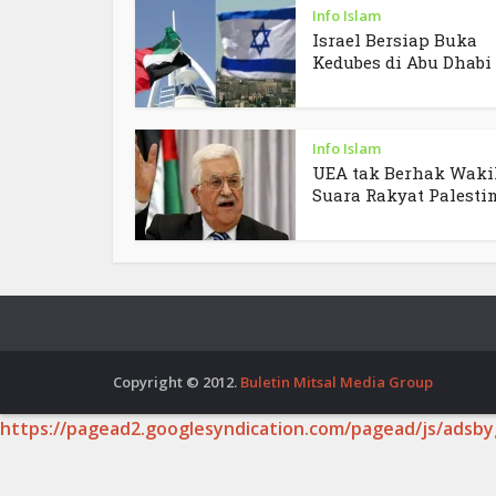
Info Islam
Israel Bersiap Buka
Kedubes di Abu Dhabi
Info Islam
UEA tak Berhak Waki
Suara Rakyat Palesti
Copyright © 2012.
Buletin Mitsal Media Group
https://pagead2.googlesyndication.com/pagead/js/adsby