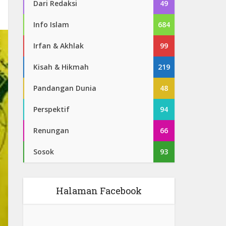
Dari Redaksi
49
Info Islam
684
Irfan & Akhlak
99
Kisah & Hikmah
219
Pandangan Dunia
48
Perspektif
94
Renungan
66
Sosok
93
Halaman Facebook