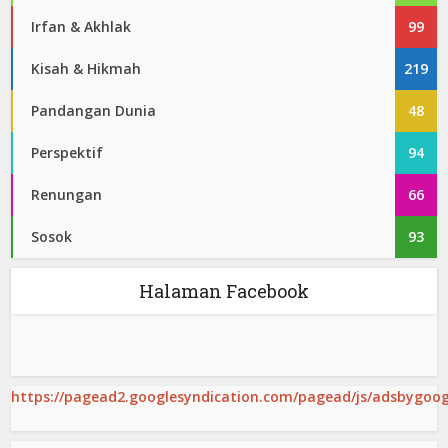
Irfan & Akhlak
99
Kisah & Hikmah
219
Pandangan Dunia
48
Perspektif
94
Renungan
66
Sosok
93
Halaman Facebook
https://pagead2.googlesyndication.com/pagead/js/adsbygoogl