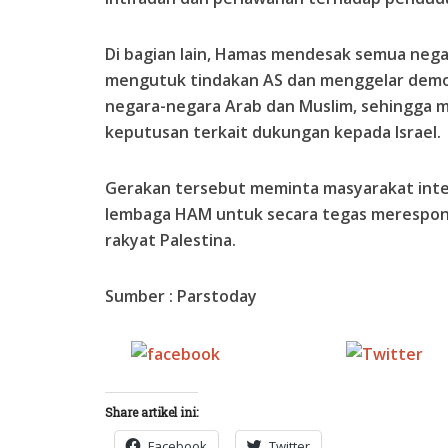
Di bagian lain, Hamas mendesak semua nega
mengutuk tindakan AS dan menggelar demon
negara-negara Arab dan Muslim, sehingga
keputusan terkait dukungan kepada Israel.
Gerakan tersebut meminta masyarakat inte
lembaga HAM untuk secara tegas merespon
rakyat Palestina.
Sumber : Parstoday
Share on
Tw
Facebook
Share artikel ini:
Facebook
Twitter