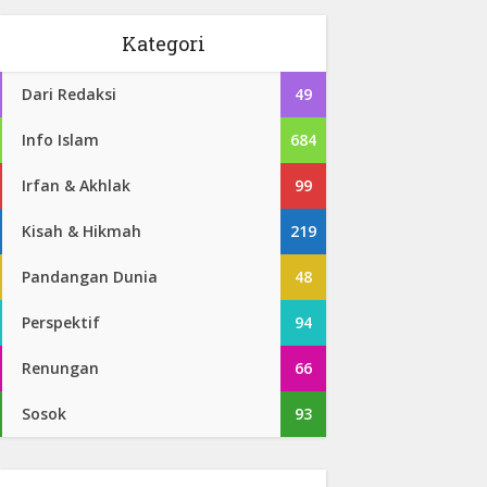
Kategori
Dari Redaksi
49
Info Islam
684
Irfan & Akhlak
99
Kisah & Hikmah
219
Pandangan Dunia
48
Perspektif
94
Renungan
66
Sosok
93