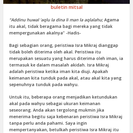
buletin mitsal
“Addinu huwal ‘aqlu la din
a
li
man la aq
l
alah
u
; Agama
itu akal, tidak beragama bagi mereka yang tidak
mempergunakan akalnya” -Hadis-
Bagi sebagian orang, peristiwa Isra Mikraj dianggap
tidak boleh diterima oleh akal. Peristiwa itu
merupakan sesuatu yang harus diterima oleh iman, ia
termasuk ke dalam masalah akidah. Isra Mikraj
adalah peristiwa ketika iman kita diuji. Apakah
keimanan kita tunduk pada akal, atau akal kita yang
sepenuhnya tunduk pada wahyu.
Untuk itu, beberapa orang menjadikan ketundukan
akal pada wahyu sebagai ukuran keimanan
seseorang. Anda akan tergolong mukmin jika
menerima begitu saja kebenaran peristiwa Isra Mikraj
tanpa perlu anda pahami. Saya ingin
mempertanyakan, betulkah peristiwa Isra Mikraj itu