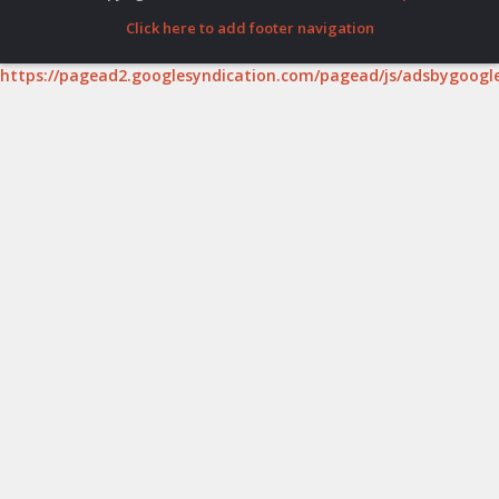
Click here to add footer navigation
https://pagead2.googlesyndication.com/pagead/js/adsbygoogle