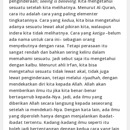
penginderaan;
seeing is believing
. Kita mengetahui
sesuatu setelah kita melihatnya. Menurut Al-Quran,
cara itu adalah cara yang paling elementer
tingkatannya. Cara yang
kedua
, kita bisa mengetahui
adanya sesuatu lewat akal pikiran kita, walaupun
indera kita tidak melihatnya. Cara yang
ketiga
–belum
ada nama untuk cara ini– sebagian orang
menyebutnya dengan rasa. Tetapi perasaan itu
sangat rendah dan bahkan sering keliru dalam
memahami sesuatu. Jadi sebut saja itu mengetahui
dengan kalbu. Menurut ahli Irfan, kita bisa
mengetahui sesuatu tidak lewat akal, tidak juga
lewat penginderaan, tetapi melalui
riyadhah
, dengan
mendekatkan diri kita kepada Allah. Allah akan
memberikan ilmu itu jika kita benar-benar
bertaqarrub kepada-Nya. Jadi, ada ilmu yang
diberikan Allah secara langsung kepada seseorang
setelah ia mendekati-Nya. Dengan kata lain, ada ilmu
yang diperoleh hanya dengan menjalankan ibadat-
ibadat tertentu. Kadang-kadang ilmu seperti itu
boleh jadi bertentangan dengan kedua cara yang lain