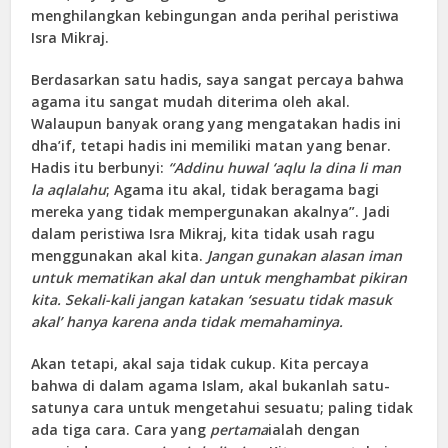
menghilangkan kebingungan anda perihal peristiwa
Isra Mikraj.
Berdasarkan satu hadis, saya sangat percaya bahwa
agama itu sangat mudah diterima oleh akal.
Walaupun banyak orang yang mengatakan hadis ini
dha’if, tetapi hadis ini memiliki matan yang benar.
Hadis itu berbunyi:
“Addinu huwal ‘aqlu la din
a
li
man
la aq
l
alah
u
; Agama itu akal, tidak beragama bagi
mereka yang tidak mempergunakan akalnya”. Jadi
dalam peristiwa Isra Mikraj, kita tidak usah ragu
menggunakan akal kita.
Jangan gunakan alasan iman
untuk mematikan akal dan untuk menghambat pikiran
kita. Sekali-kali jangan katakan ‘sesuatu tidak masuk
akal’ hanya karena anda tidak memahaminya.
Akan tetapi, akal saja tidak cukup. Kita percaya
bahwa di dalam agama Islam, akal bukanlah satu-
satunya cara untuk mengetahui sesuatu; paling tidak
ada tiga cara. Cara yang
pertama
ialah dengan