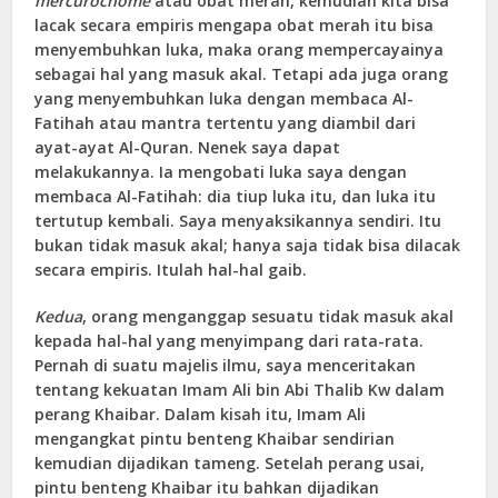
mercurochome
atau obat merah, kemudian kita bisa
lacak secara empiris mengapa obat merah itu bisa
menyembuhkan luka, maka orang mempercayainya
sebagai hal yang masuk akal. Tetapi ada juga orang
yang menyembuhkan luka dengan membaca Al-
Fatihah atau mantra tertentu yang diambil dari
ayat-ayat Al-Quran. Nenek saya dapat
melakukannya. Ia mengobati luka saya dengan
membaca Al-Fatihah: dia tiup luka itu, dan luka itu
tertutup kembali. Saya menyaksikannya sendiri. Itu
bukan tidak masuk akal; hanya saja tidak bisa dilacak
secara empiris. Itulah hal-hal gaib.
Kedua
, orang menganggap sesuatu tidak masuk akal
kepada hal-hal yang menyimpang dari rata-rata.
Pernah di suatu majelis ilmu, saya menceritakan
tentang kekuatan Imam Ali bin Abi Thalib Kw dalam
perang Khaibar. Dalam kisah itu, Imam Ali
mengangkat pintu benteng Khaibar sendirian
kemudian dijadikan tameng. Setelah perang usai,
pintu benteng Khaibar itu bahkan dijadikan