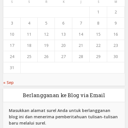
S
S
R
K
J
S
M
1
2
3
4
5
6
7
8
9
10
11
12
13
14
15
16
17
18
19
20
21
22
23
24
25
26
27
28
29
30
31
« Sep
Berlangganan ke Blog via Email
Masukkan alamat surel Anda untuk berlangganan
blog ini dan menerima pemberitahuan tulisan-tulisan
baru melalui surel.