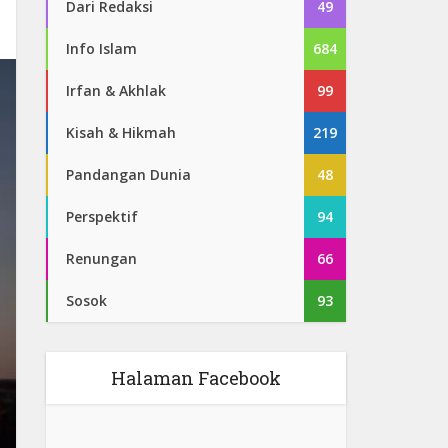
Dari Redaksi
49
Info Islam
684
Irfan & Akhlak
99
Kisah & Hikmah
219
Pandangan Dunia
48
Perspektif
94
Renungan
66
Sosok
93
Halaman Facebook