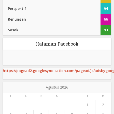
Perspektif
94
Renungan
66
Sosok
93
Halaman Facebook
https://pagead2.googlesyndication.com/pagead/js/adsbygoogl
Agustus 2026
S
S
R
K
J
S
M
1
2