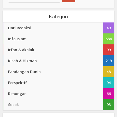
Kategori
Dari Redaksi
49
Info Islam
684
Irfan & Akhlak
99
Kisah & Hikmah
219
Pandangan Dunia
48
Perspektif
94
Renungan
66
Sosok
93