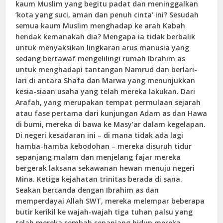
kaum Muslim yang begitu padat dan meninggalkan
‘kota yang suci, aman dan penuh cinta’ ini? Sesudah
semua kaum Muslim menghadap ke arah Kabah
hendak kemanakah dia? Mengapa ia tidak berbalik
untuk menyaksikan lingkaran arus manusia yang
sedang bertawaf mengelilingi rumah Ibrahim as
untuk menghadapi tantangan Namrud dan berlari-
lari di antara Shafa dan Marwa yang menunjukkan
kesia-siaan usaha yang telah mereka lakukan. Dari
Arafah, yang merupakan tempat permulaan sejarah
atau fase pertama dari kunjungan Adam as dan Hawa
di bumi, mereka di bawa ke Masy’ar dalam kegelapan.
Di negeri kesadaran ini – di mana tidak ada lagi
hamba-hamba kebodohan – mereka disuruh tidur
sepanjang malam dan menjelang fajar mereka
bergerak laksana sekawanan hewan menuju negeri
Mina. Ketiga kejahatan trinitas berada di sana.
Seakan bercanda dengan Ibrahim as dan
memperdayai Allah SWT, mereka melempar beberapa
butir kerikil ke wajah-wajah tiga tuhan palsu yang
telah mereka sembah sepanjang hidup mereka.