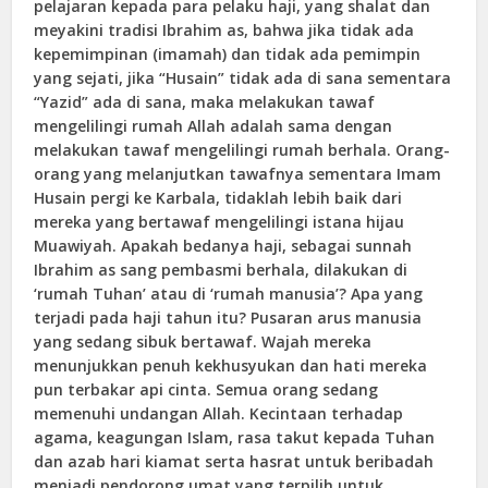
pelajaran kepada para pelaku haji, yang shalat dan
meyakini tradisi Ibrahim as, bahwa jika tidak ada
kepemimpinan (imamah) dan tidak ada pemimpin
yang sejati, jika “Husain” tidak ada di sana sementara
“Yazid” ada di sana, maka melakukan tawaf
mengelilingi rumah Allah adalah sama dengan
melakukan tawaf mengelilingi rumah berhala. Orang-
orang yang melanjutkan tawafnya sementara Imam
Husain pergi ke Karbala, tidaklah lebih baik dari
mereka yang bertawaf mengelilingi istana hijau
Muawiyah. Apakah bedanya haji, sebagai sunnah
Ibrahim as sang pembasmi berhala, dilakukan di
‘rumah Tuhan’ atau di ‘rumah manusia’? Apa yang
terjadi pada haji tahun itu? Pusaran arus manusia
yang sedang sibuk bertawaf. Wajah mereka
menunjukkan penuh kekhusyukan dan hati mereka
pun terbakar api cinta. Semua orang sedang
memenuhi undangan Allah. Kecintaan terhadap
agama, keagungan Islam, rasa takut kepada Tuhan
dan azab hari kiamat serta hasrat untuk beribadah
menjadi pendorong umat yang terpilih untuk