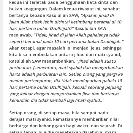
kedua ini terletak pada penggunaan kata cinta dan
bukan keagungan. Dalam kedua riwayat ini, sahabat
bertanya kepada Rasulullah SAW,
“Apakah jihad di
jalan Allah tidak lebih dicintai ketimbang beramal di 10
hari pertama bulan Dzulhijjah?”
Rasulullah SAW
menjawab,
“Tidak, jihad di jalan Allah pahalanya tidak
seperti beramal pada 10 hari pertama bulan Dzulhijjah.”
Akan tetapi, agar masalah ini menjadi jelas, sehingga
kita bisa membedakan antara jihad dan mati syahid,
Rasulullah SAW menambahkan,
“Jihad adalah suatu
perbuatan, (sementara) mati syahid dan mengorbankan
harta adalah perbuatan lain. Setiap orang yang pergi ke
medan pertempuran, dia tidak mendapatkan pahala 10
hari pertama bulan Dzulhijjah, kecuali seorang pejuang
yang keluar dengan mengorbankan jiwa dan hartanya
kemudian dia tidak kembali lagi (mati syahid).”
Setiap orang, di setiap masa, bila sampai pada
derajat mati syahid, kematiannya memberikan nilai
berharga dan kebanggaan bagi waktu dan sejarah. Di
setiap tanah, bila dia meneteskan darahnya, maka