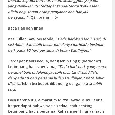
mereka kepada hari-hari Allah. Sesungguhnya pada
yang demikian itu terdapat tanda-tanda (kekuasaan
Allah) bagi setiap orang penyabar dan banyak
bersyukur.”
(QS. Ibrahim : 5)
Beda Haji dan Jihad
Rasulullah SAW bersabda,
“Tiada hari-hari lebih suci, di
sisi Allah, dan lebih besar pahalanya daripada berbuat
baik pada 10 hari pertama di bulan Dzulhijjah.”
Terdapat hadis kedua, yang lebih tinggi (berbobot)
ketimbang hadis pertama,
“Tiada hari-hari, yang mana
beramal baik didalamnya lebih dicintai di sisi Allah,
daripada 10 hari pertama bulan Dzulhijjah.”
Kata
lebih
dicintai
lebih berbobot dibanding dengan kata
lebih
suci.
Oleh karena itu, almarhum Mirza Jawad Milki Tabrisi
berpendapat bahwa hadis kedua lebih penting
ketimbang hadis pertama. Rahasia pentingnya hadis