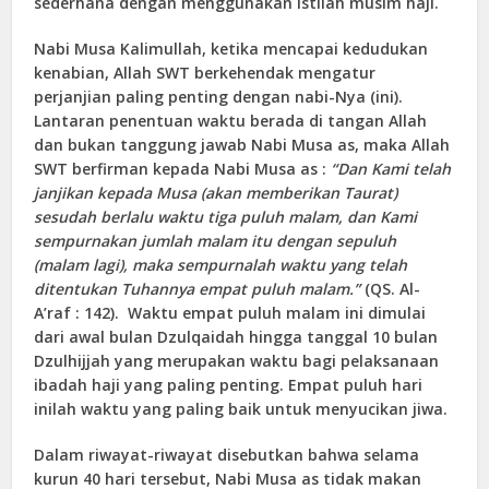
sederhana dengan menggunakan istilah musim haji.
Nabi Musa Kalimullah, ketika mencapai kedudukan
kenabian, Allah SWT berkehendak mengatur
perjanjian paling penting dengan nabi-Nya (ini).
Lantaran penentuan waktu berada di tangan Allah
dan bukan tanggung jawab Nabi Musa as, maka Allah
SWT berfirman kepada Nabi Musa as :
“Dan Kami telah
janjikan kepada Musa (akan memberikan Taurat)
sesudah berlalu waktu tiga puluh malam, dan Kami
sempurnakan jumlah malam itu dengan sepuluh
(malam lagi), maka sempurnalah waktu yang telah
ditentukan Tuhannya empat puluh malam.”
(QS. Al-
A’raf : 142). Waktu empat puluh malam ini dimulai
dari awal bulan Dzulqaidah hingga tanggal 10 bulan
Dzulhijjah yang merupakan waktu bagi pelaksanaan
ibadah haji yang paling penting. Empat puluh hari
inilah waktu yang paling baik untuk menyucikan jiwa.
Dalam riwayat-riwayat disebutkan bahwa selama
kurun 40 hari tersebut, Nabi Musa as tidak makan