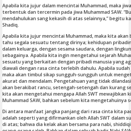
Apabila kita jujur dalam mencintai Muhammad, maka jiwa
terbentuk dan tercermin pada jiwa Muhammad SAW. “Buk
mendahulukan sang kekasih di atas selainnya,” begitu ka
Shadiq.
Apabila kita jujur mencintai Muhammad, maka kita akan
tahu segala sesuatu tentang dirinya; kehidupan pribadi
dalam keluarga, dengan sesama saudara, dengan lingkun
sebagainya. Apabila kita ingin mengetahui sejarah Muh
sesuatu yang berkaitan dengan pribadi manusia yang ag
diawali dengan rasa cinta terlebih dahulu. Apabila sudah
maka akan timbul sikap sungguh-sungguh untuk menget
akurat dan mendalam. Pengetahuan yang tidak dilandasi
akan berakibat rancu, setengah-setengah dan kurang se
kita akan mengetahui mengapa Allah SWT mewajibkan ki
Muhammad SAW, bahkan sebelum kita mengetahuinya se
Di antara manfaat jangka panjang dari rasa cinta kita
adalah seperti yang difirmankan oleh Allah SWT dalam su
di atas; bahwa dia kelak akan bersama para nabi, shiddiq
orang-orang saleh. Bahkan dalam sebuah hadis Nabi SAW