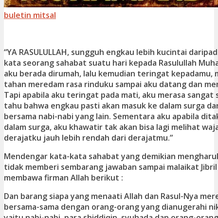
buletin mitsal
“YA RASULULLAH, sungguh engkau lebih kucintai daripada
kata seorang sahabat suatu hari kepada Rasulullah Mu
aku berada dirumah, lalu kemudian teringat kepadamu, 
tahan meredam rasa rinduku sampai aku datang dan m
Tapi apabila aku teringat pada mati, aku merasa sangat 
tahu bahwa engkau pasti akan masuk ke dalam surga d
bersama nabi-nabi yang lain. Sementara aku apabila dit
dalam surga, aku khawatir tak akan bisa lagi melihat wa
derajatku jauh lebih rendah dari derajatmu.”
Mendengar kata-kata sahabat yang demikian mengharuka
tidak memberi sembarang jawaban sampai malaikat Jibril
membawa firman Allah berikut :
Dan barang siapa yang menaati Allah dan Rasul-Nya mere
bersama-sama dengan orang-orang yang dianugerahi nik
yaitu nabi-nabi, para shiddiqin, syuhada dan orang-oran