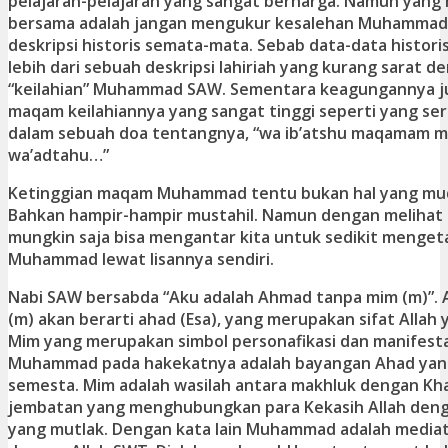
pelajaran-pelajaran yang sangat berharga. Namun yang h
bersama adalah jangan mengukur kesalehan Muhammad
deskripsi historis semata-mata. Sebab data-data histori
lebih dari sebuah deskripsi lahiriah yang kurang sarat d
“keilahian” Muhammad SAW. Sementara keagungannya j
maqam keilahiannya yang sangat tinggi seperti yang ser
dalam sebuah doa tentangnya, “wa ib’atshu maqamam m
wa’adtahu…”
Ketinggian maqam Muhammad tentu bukan hal yang mud
Bahkan hampir-hampir mustahil. Namun dengan melihat 
mungkin saja bisa mengantar kita untuk sedikit mengeta
Muhammad lewat lisannya sendiri.
Nabi SAW bersabda “Aku adalah Ahmad tanpa mim (m)”.
(m) akan berarti ahad (Esa), yang merupakan sifat Allah 
Mim yang merupakan simbol personafikasi dan manifestas
Muhammad pada hakekatnya adalah bayangan Ahad yang
semesta. Mim adalah wasilah antara makhluk dengan Kha
jembatan yang menghubungkan para Kekasih Allah deng
yang mutlak. Dengan kata lain Muhammad adalah media