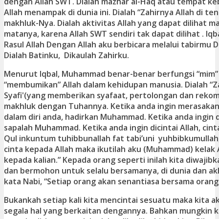
dengan Allah SWT. Dialah mazhar al-Haq atau tempat ke
Allah menampak di dunia ini. Dialah “Zahirnya Allah di t
makhluk-Nya. Dialah aktivitas Allah yang dapat dilihat 
matanya, karena Allah SWT sendiri tak dapat dilihat . Iqb
Rasul Allah Dengan Allah aku berbicara melalui tabirmu 
Dialah Batinku, Dikaulah Zahirku.
Menurut Iqbal, Muhammad benar-benar berfungsi “mim
“membumikan” Allah dalam kehidupan manusia. Dialah “Zah
Syafi'(yang memberikan syafaat, pertolongan dan rekom
makhluk dengan Tuhannya. Ketika anda ingin merasakan
dalam diri anda, hadirkan Muhammad. Ketika anda ingin d
sapalah Muhammad. Ketika anda ingin dicintai Allah, ci
Qul inkuntum tuhibbunallah fat tabi’uni yuhbibkumullah,
cinta kepada Allah maka ikutilah aku (Muhammad) kelak A
kepada kalian.” Kepada orang seperti inilah kita diwajib
dan bermohon untuk selalu bersamanya, di dunia dan akh
kata Nabi, “Setiap orang akan senantiasa bersama orang 
Bukankah setiap kali kita mencintai sesuatu maka kita a
segala hal yang berkaitan dengannya. Bahkan mungkin ki