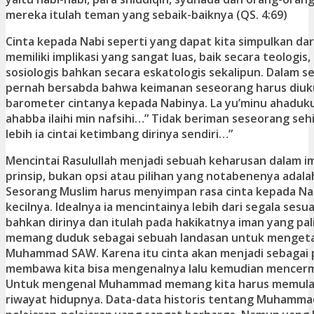
mereka itulah teman yang sebaik-baiknya (QS. 4:69)
Cinta kepada Nabi seperti yang dapat kita simpulkan dari
memiliki implikasi yang sangat luas, baik secara teologis,
sosiologis bahkan secara eskatologis sekalipun. Dalam s
pernah bersabda bahwa keimanan seseorang harus diu
barometer cintanya kepada Nabinya. La yu’minu ahaduk
ahabba ilaihi min nafsihi…” Tidak beriman seseorang seh
lebih ia cintai ketimbang dirinya sendiri…”
Mencintai Rasulullah menjadi sebuah keharusan dalam im
prinsip, bukan opsi atau pilihan yang notabenenya adala
Sesorang Muslim harus menyimpan rasa cinta kepada Na
kecilnya. Idealnya ia mencintainya lebih dari segala sesuat
bahkan dirinya dan itulah pada hakikatnya iman yang pa
memang duduk sebagai sebuah landasan untuk mengeta
Muhammad SAW. Karena itu cinta akan menjadi sebagai
membawa kita bisa mengenalnya lalu kemudian mencermi
Untuk mengenal Muhammad memang kita harus memula
riwayat hidupnya. Data-data historis tentang Muhamm