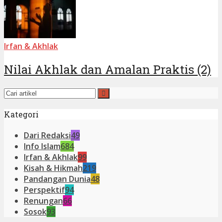
Irfan & Akhlak
Nilai Akhlak dan Amalan Praktis (2)
Kategori
Dari Redaksi
49
Info Islam
684
Irfan & Akhlak
99
Kisah & Hikmah
219
Pandangan Dunia
48
Perspektif
94
Renungan
66
Sosok
93