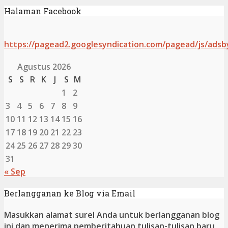
Halaman Facebook
https://pagead2.googlesyndication.com/pagead/js/adsb
Agustus 2026
S
S
R
K
J
S
M
1
2
3
4
5
6
7
8
9
10
11
12
13
14
15
16
17
18
19
20
21
22
23
24
25
26
27
28
29
30
31
« Sep
Berlangganan ke Blog via Email
Masukkan alamat surel Anda untuk berlangganan blog
ini dan menerima pemberitahuan tulisan-tulisan baru