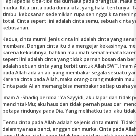
Tapi apabila tiba-tiba dia durhaka pada orangtua, maka c
murka. Kita cinta pada dunia kita, yang halal tentunya.
timbul kebosanan sedemikian rupa sehingga kita menin
total. Cinta seperti ini adalah cinta semu, sebuah cinta 
kebosanan.
Kedua, cinta murni. Jenis cinta ini adalah cinta yang sen
membara. Dengan cinta itu dia mengejar kekasihnya, m
karena kekasihnya, bahkan mau mati semata-mata karen
seperti ini adalah cinta yang tidak pernah bosan dan ber
adalah sebuah cinta yang terbit untuk Allah SWT. Imam Al
pada Allah adalah api yang membakar segala sesuatu yan
Karena cinta pada Allah, maka orang-orang mukmin mau m
Cinta pada Allah memang bisa membakar setiap usaha y
Imam Al-Shadiq berdoa : Ya Sayyidi, aku lapar dan tidak 
mencintai-Mu; aku haus dan tidak pernah puas dari men
betapa rindunya pada Dia. Yang melihatku tapi aku tida
Tentu cinta pada Allah adalah sejenis cinta murni. Tidak
dalamnya rasa benci, enggan dan murka. Cinta pada Allah
kemutlakan; cinta yang tidak bertepi dan tidak berujun