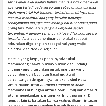
satu syariat akal adalah bahwa manusia tidak menyukai
apa yang terjadi pada seseorang sebagaimana dia juga
tidak mencintai hal tersebut terjadi pada dirinya, dan
manusia mencintai apa yang berlaku padanya
sebagaimana dia juga menyenangi hal itu berlaku pada
orang lain. Perbuatan yang dia kerjakan secara
tersembunyi dengan senang hati juga dilakukan secara
terbuka”
Apa-apa yang dipandang akal sebagai
keburukan digolongkan sebagai hal yang wajib
dihindari dan tidak dikerjakan.
Mereka yang berpijak pada “syariat akal”
memandang bahwa hukum-hukum dan undang-
undang yang diturunkan untuk manusia yang
bersumber dari Nabi dan Rasul mustahil
bertentangan dengan “syariat akal”. Abul Hasan
‘Amiri, dalam kitab
Al-Itmâm Lifadhâil Al-Anâm,
membahas hubungan antara teori (ilmu) dan amal, di
situ ia menekankan pentingnya ilmu bagi amal. Di
tempat lain ia katakan bahwa wahyu, ilham, lintasan
ide, dan pikiran merupakan bentuk ibadah akal (
an-