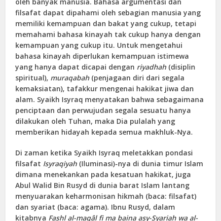
oleh banyak manusia. Bahasa argumentasi dan
filsafat dapat dipahami oleh sebagian manusia yang
memiliki kemampuan dan bakat yang cukup, tetapi
memahami bahasa kinayah tak cukup hanya dengan
kemampuan yang cukup itu. Untuk mengetahui
bahasa kinayah diperlukan kemampuan istimewa
yang hanya dapat dicapai dengan
riyadhah
(disiplin
spiritual),
muraqabah
(penjagaan diri dari segala
kemaksiatan), tafakkur mengenai hakikat jiwa dan
alam. Syaikh Isyraq menyatakan bahwa sebagaimana
penciptaan dan perwujudan segala sesuatu hanya
dilakukan oleh Tuhan, maka Dia pulalah yang
memberikan hidayah kepada semua makhluk-Nya.
Di zaman ketika Syaikh Isyraq meletakkan pondasi
filsafat
Isyraqiyah
(Iluminasi)-nya di dunia timur Islam
dimana menekankan pada kesatuan hakikat, juga
Abul Walid Bin Rusyd di dunia barat Islam lantang
menyuarakan keharmonisan hikmah (baca: filsafat)
dan syariat (baca: agama). Ibnu Rusyd, dalam
kitabnya
Fashl al-maqâl fi ma baina asy-Syariah wa al-