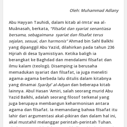
Oleh: Muhammad Adlany
Abu Hayyan Tauhidi, dalam kitab al-Imta’ wa al-
Muânasah, berkata,
“Filsafat dan syariat senantiasa
bersama, sebagaimana syariat dan filsafat terus
sejalan, sesuai, dan harmonis”
Ahmad bin Sahl Balkhi
yang dipanggil Abu Yazid, dilahirkan pada tahun 236
Hijriah di desa Syamistiyan. Ketika baligh ia
berangkat ke Baghdad dan mendalami filsafat dan
ilmu kalam (teologi). Disamping ia berusaha
memadukan syariat dan filsafat, ia juga meneliti
agama-agama berbeda lalu ditulis dalam kitabnya
yang dinamai
Syarâyi’ al-Adyan
dan beberapa kitab
lainnya. Abul Hasan ‘Amiri, salah seorang murid Abu
Yazid Balkhi, adalah seorang filosof terkenal yang
juga berupaya membangun keharmonisan antara
agama dan filsafat. Ia memandang bahwa filsafat itu
lahir dari argumentasi akal-pikiran dan dalam hal ini,
akal mustahil melanggar perintah-perintah Tuhan.