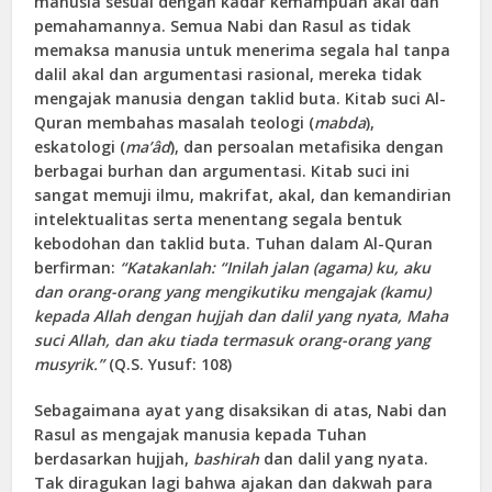
manusia sesuai dengan kadar kemampuan akal dan
pemahamannya. Semua Nabi dan Rasul as tidak
memaksa manusia untuk menerima segala hal tanpa
dalil akal dan argumentasi rasional, mereka tidak
mengajak manusia dengan taklid buta. Kitab suci Al-
Quran membahas masalah teologi (
mabda
),
eskatologi (
ma’âd
), dan persoalan metafisika dengan
berbagai burhan dan argumentasi. Kitab suci ini
sangat memuji ilmu, makrifat, akal, dan kemandirian
intelektualitas serta menentang segala bentuk
kebodohan dan taklid buta. Tuhan dalam Al-Quran
berfirman:
“Katakanlah: “Inilah jalan (agama) ku, aku
dan orang-orang yang mengikutiku mengajak (kamu)
kepada Allah dengan hujjah dan dalil yang nyata, Maha
suci Allah, dan aku tiada termasuk orang-orang yang
musyrik.”
(Q.S. Yusuf: 108)
Sebagaimana ayat yang disaksikan di atas, Nabi dan
Rasul as mengajak manusia kepada Tuhan
berdasarkan hujjah,
bashirah
dan dalil yang nyata.
Tak diragukan lagi bahwa ajakan dan dakwah para