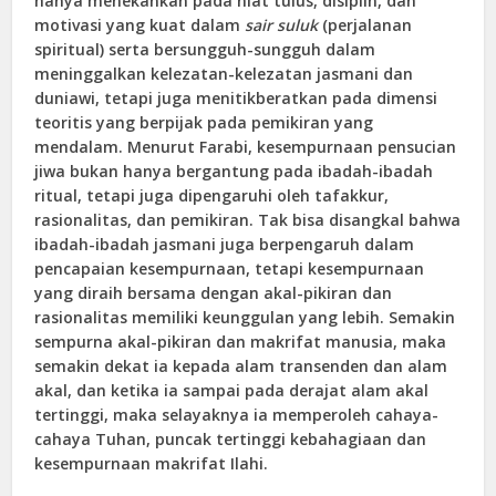
hanya menekankan pada niat tulus, disiplin, dan
motivasi yang kuat dalam
sair suluk
(perjalanan
spiritual) serta bersungguh-sungguh dalam
meninggalkan kelezatan-kelezatan jasmani dan
duniawi, tetapi juga menitikberatkan pada dimensi
teoritis yang berpijak pada pemikiran yang
mendalam. Menurut Farabi, kesempurnaan pensucian
jiwa bukan hanya bergantung pada ibadah-ibadah
ritual, tetapi juga dipengaruhi oleh tafakkur,
rasionalitas, dan pemikiran. Tak bisa disangkal bahwa
ibadah-ibadah jasmani juga berpengaruh dalam
pencapaian kesempurnaan, tetapi kesempurnaan
yang diraih bersama dengan akal-pikiran dan
rasionalitas memiliki keunggulan yang lebih. Semakin
sempurna akal-pikiran dan makrifat manusia, maka
semakin dekat ia kepada alam transenden dan alam
akal, dan ketika ia sampai pada derajat alam akal
tertinggi, maka selayaknya ia memperoleh cahaya-
cahaya Tuhan, puncak tertinggi kebahagiaan dan
kesempurnaan makrifat Ilahi.