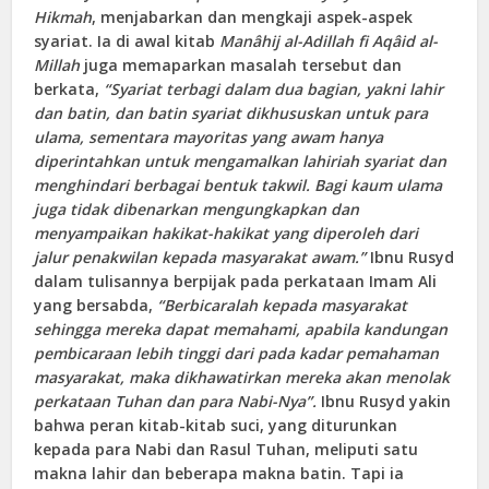
Hikmah
, menjabarkan dan mengkaji aspek-aspek
syariat. Ia di awal kitab
Manâhij al-Adillah fi Aqâid al-
Millah
juga memaparkan masalah tersebut dan
berkata,
“Syariat terbagi dalam dua bagian, yakni lahir
dan batin, dan batin syariat dikhususkan untuk para
ulama, sementara mayoritas yang awam hanya
diperintahkan untuk mengamalkan lahiriah syariat dan
menghindari berbagai bentuk takwil. Bagi kaum ulama
juga tidak dibenarkan mengungkapkan dan
menyampaikan hakikat-hakikat yang diperoleh dari
jalur penakwilan kepada masyarakat awam.”
Ibnu Rusyd
dalam tulisannya berpijak pada perkataan Imam Ali
yang bersabda,
“Berbicaralah kepada masyarakat
sehingga mereka dapat memahami, apabila kandungan
pembicaraan lebih tinggi dari pada kadar pemahaman
masyarakat, maka dikhawatirkan mereka akan menolak
perkataan Tuhan dan para Nabi-Nya”.
Ibnu Rusyd yakin
bahwa peran kitab-kitab suci, yang diturunkan
kepada para Nabi dan Rasul Tuhan, meliputi satu
makna lahir dan beberapa makna batin. Tapi ia