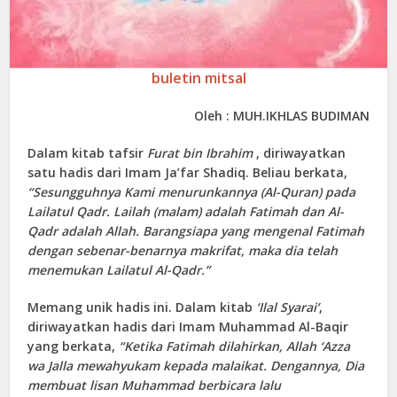
buletin mitsal
Oleh : MUH.IKHLAS BUDIMAN
Dalam kitab tafsir
Furat bin Ibrahim
, diriwayatkan
satu hadis dari Imam Ja’far Shadiq. Beliau berkata,
“Sesungguhnya Kami menurunkannya (Al-Quran) pada
Lailatul Qadr. Lailah (malam) adalah Fatimah dan Al-
Qadr adalah Allah. Barangsiapa yang mengenal Fatimah
dengan sebenar-benarnya makrifat, maka dia telah
menemukan Lailatul Al-Qadr.”
Memang unik hadis ini. Dalam kitab
‘Ilal Syarai’
,
diriwayatkan hadis dari Imam Muhammad Al-Baqir
yang berkata,
“Ketika Fatimah dilahirkan, Allah ‘Azza
wa Jalla mewahyukam kepada malaikat. Dengannya, Dia
membuat lisan Muhammad berbicara lalu