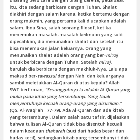
dilarang berbicara dengan orang karena, pada saat
itu, kita sedang berbicara dengan Tuhan. Shalat
diakhiri dengan salam karena, ketika bertemu dengan
orang mukmin, yang pertama kali diucapkan adalah
salam. Ibnu Sina, salah seorang filosof, ketika
menemukan masalah-masalah keilmuan yang sulit
dipecahkan, dia menunaikan shalat dan setelah itu
bisa menemukan jalan keluarnya. Orang yang
menunaikan shalat adalah orang yang ber-
mi’raj
untuk berbicara dengan Tuhan. Setelah
mi’raj,
barulah dia berbicara dengan makhluk-Nya. Lalu apa
maksud ber-
tawassul
dengan Nabi dan keluarganya
sambil meletakkan Al-Quran di atas kepala? Allah
SWT berfirman,
“Sesungguhnya ia adalah Al-Quran yang
mulia pada kitab yang tersembunyi. Yang tidak
menyentuhnya kecuali orang-orang yang disucikan.”
(QS. Al-Waqi’ah : 77-79). Ada Al-Quran dan ada kitab
yang tersembunyi. Dalam salah satu tafsir, dijelaskan
bahwa tulisan Al-Quran tidak bisa disentuh kecuali
dalam keadaan
thaharah
(suci dari hadas besar dan
hadas kecil), sedangkan kitab yang tersembunyi tidak