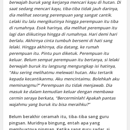
berwajah buruk yang kerjanya mencari kayu di hutan. Di
saat sedang mencari kayu, tiba-tiba tidak jauh darinya,
dia melihat seorang perempuan yang sangat cantik.
Lelaki itu lalu mengikutinya hingga perempuan itu tiba
di rumahnya. Esok harinya, dia melihat perempuan itu
lagi dan diikutinya hingga di rumahnya. Hari demi hari
berlalu. Akhirnya cinta tumbuh bersemi di hati sang
lelaki. Hingga akhirnya, dia datang, ke rumah
perempuan itu. Pintu pun diketuk. Perempuan itu
keluar. Belum sempat perempuan itu bertanya, si lelaki
berwajah buruk itu langsung mengungkap isi hatinya,
“Aku sering melihatmu melewati hutan. Aku tertarik
kepada kecantikanmu. Aku mencintaimu. Bolehkah aku
meminangmu?” Perempuan itu tidak menjawab. Dia
masuk ke dalam kemudian keluar dengan membawa
cermin seraya berkata, “Bercerminlah! Apakah pantas
wajahmu yang buruk itu bisa meraihku?”
Belum berakhir ceramah itu, tiba-tiba sang guru
pingsan. Muridnya bingung, entah apa yang
membuatnya pingsan. Ketika sang guru sadar, si