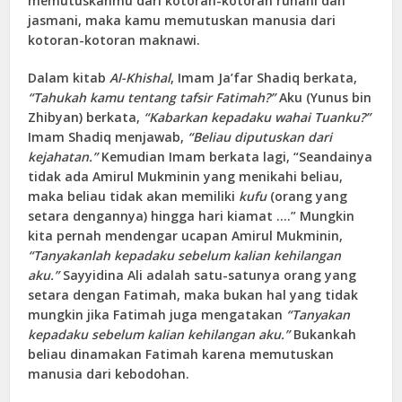
memutuskanmu dari kotoran-kotoran ruhani dan
jasmani, maka kamu memutuskan manusia dari
kotoran-kotoran maknawi.
Dalam kitab
Al-Khishal
, Imam Ja’far Shadiq berkata,
“Tahukah kamu tentang tafsir Fatimah?”
Aku (Yunus bin
Zhibyan) berkata,
“Kabarkan kepadaku wahai Tuanku?”
Imam Shadiq menjawab,
“Beliau diputuskan dari
kejahatan.”
Kemudian Imam berkata lagi, “Seandainya
tidak ada Amirul Mukminin yang menikahi beliau,
maka beliau tidak akan memiliki
kufu
(orang yang
setara dengannya) hingga hari kiamat ….” Mungkin
kita pernah mendengar ucapan Amirul Mukminin,
“Tanyakanlah kepadaku sebelum kalian kehilangan
aku.”
Sayyidina Ali adalah satu-satunya orang yang
setara dengan Fatimah, maka bukan hal yang tidak
mungkin jika Fatimah juga mengatakan
“Tanyakan
kepadaku sebelum kalian kehilangan aku.”
Bukankah
beliau dinamakan Fatimah karena memutuskan
manusia dari kebodohan.