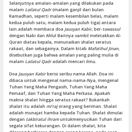
Selanjutnya amalan-amalan yang dilakukan pada
malam
Lailatul Qadr
(malam ganjil dari bulan
Ramadhan, seperti malam kesembilan belas, malam
kedua puluh satu, malam kedua puluh tiga) antara
lain adalah membaca doa
Jausyan Kabir
, ber-
tawassul
dengan Nabi dan Ahlul Baitnya sambil meletakkan Al-
Quran diatas kepala, menunaikan shalat seratus
rakaat, dan sebagainya. Dalam kitab
Mafatihul Jinan
,
disebutkan juga bahwa amalan yang paling mulia di
malam
Lailatul Qadr
adalah mencari ilmu.
Doa
Jausyan Kabir
berisi seribu nama Allah. Doa ini
dibaca untuk mengenal nama-nama-Nya, mengenal
Tuhan Yang Maha Pengasih, Tuhan Yang Maha
Pemaaf, dan Tuhan Yang Maha Perkasa. Apakah
makna shalat hingga seratus rakaat? Bukankah
shalat itu adalah
mi’raj
orang yang beriman. Shalat
adalah munajat hamba kepada Tuhan. Shalat dimulai
dengan
takbiratul ihram
untukmenyucikan Tuhan dari
segala sifat kekurangan. Di dalam shalat, kita