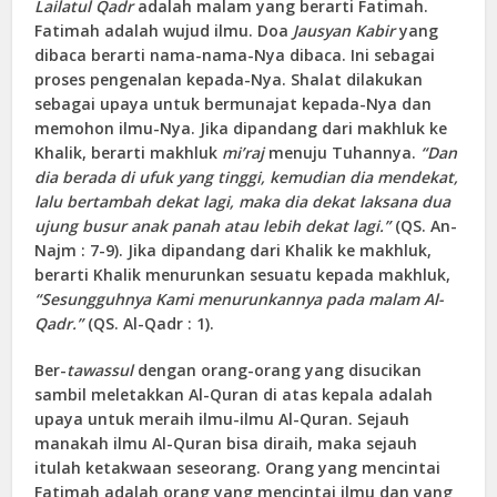
Lailatul Qadr
adalah malam yang berarti Fatimah.
Fatimah adalah wujud ilmu. Doa
Jausyan Kabir
yang
dibaca berarti nama-nama-Nya dibaca. Ini sebagai
proses pengenalan kepada-Nya. Shalat dilakukan
sebagai upaya untuk bermunajat kepada-Nya dan
memohon ilmu-Nya. Jika dipandang dari makhluk ke
Khalik, berarti makhluk
mi’raj
menuju Tuhannya.
“Dan
dia berada di ufuk yang tinggi, kemudian dia mendekat,
lalu bertambah dekat lagi, maka dia dekat laksana dua
ujung busur anak panah atau lebih dekat lagi.”
(QS. An-
Najm : 7-9). Jika dipandang dari Khalik ke makhluk,
berarti Khalik menurunkan sesuatu kepada makhluk,
“Sesungguhnya Kami menurunkannya pada malam Al-
Qadr.”
(QS. Al-Qadr : 1).
Ber-
tawassul
dengan orang-orang yang disucikan
sambil meletakkan Al-Quran di atas kepala adalah
upaya untuk meraih ilmu-ilmu Al-Quran. Sejauh
manakah ilmu Al-Quran bisa diraih, maka sejauh
itulah ketakwaan seseorang. Orang yang mencintai
Fatimah adalah orang yang mencintai ilmu dan yang