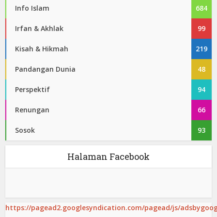
Info Islam
684
Irfan & Akhlak
99
Kisah & Hikmah
219
Pandangan Dunia
48
Perspektif
94
Renungan
66
Sosok
93
Halaman Facebook
https://pagead2.googlesyndication.com/pagead/js/adsbygoogl