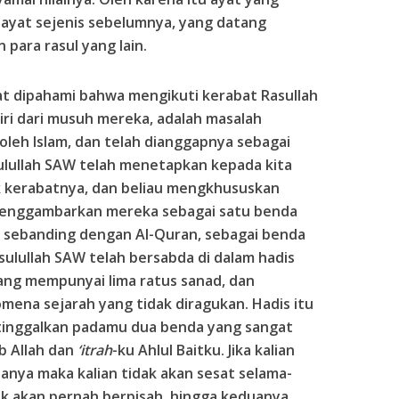
ayat sejenis sebelumnya, yang datang
 para rasul yang lain.
pat dipahami bahwa mengikuti kerabat Rasullah
iri dari musuh mereka, adalah masalah
oleh Islam, dan telah dianggapnya sebagai
ulullah SAW telah menetapkan kepada kita
k kerabatnya, dan beliau mengkhususkan
 menggambarkan mereka sebagai satu benda
g sebanding dengan Al-Quran, sebagai benda
sulullah SAW telah bersabda di dalam hadis
ang mempunyai lima ratus sanad, dan
mena sejarah yang tidak diragukan. Hadis itu
tinggalkan padamu dua benda yang sangat
ab Allah dan
‘itrah
-ku Ahlul Baitku. Jika kalian
nya maka kalian tidak akan sesat selama-
ak akan pernah berpisah, hingga keduanya