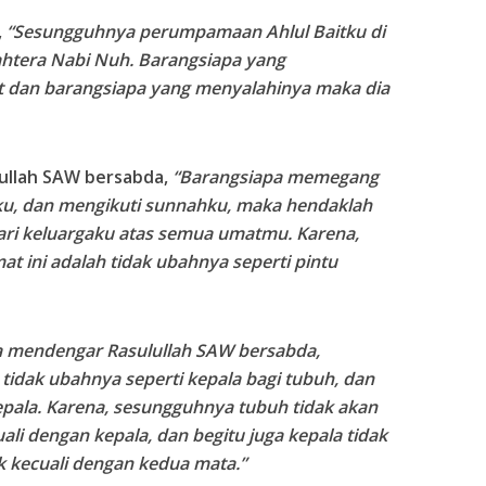
,
“Sesungguhnya perumpamaan
A
hlul
B
aitku di
ahtera Nabi Nuh. Barangsiapa yang
 dan barangsiapa yang menyalahinya maka dia
lullah SAW bersabda,
“Barangsiapa memegang
ku, dan mengikuti sun
n
ahku, maka hendaklah
ari
keluargaku
atas semua umatmu. Karena,
ini adalah tidak ubahnya seperti pintu
a mendengar Rasulullah
SAW
bersabda,
 tidak ubahnya seperti kepala bagi tubuh, dan
epala. Karena, sesungguhnya tubuh tidak akan
i dengan kepala, dan begitu juga kepala tidak
kecuali dengan kedua mata.”