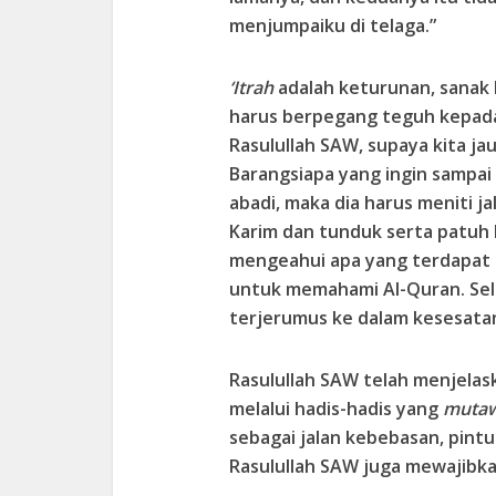
menjumpaiku di telaga.”
‘Itrah
adalah keturunan, sanak k
harus berpegang teguh kepada
Rasulullah SAW, supaya kita j
Barangsiapa yang ingin sampai
abadi, maka dia harus meniti ja
Karim dan tunduk serta patuh
mengeahui apa yang terdapat 
untuk memahami Al-Quran. Sela
terjerumus ke dalam kesesata
Rasulullah SAW telah menjelas
melalui hadis-hadis yang
mutaw
sebagai jalan kebebasan, pint
Rasulullah SAW juga mewajibka