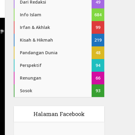
Dari Redaksi
49
Info Islam
684
Irfan & Akhlak
99
Kisah & Hikmah
219
Pandangan Dunia
48
Perspektif
94
Renungan
66
Sosok
93
Halaman Facebook