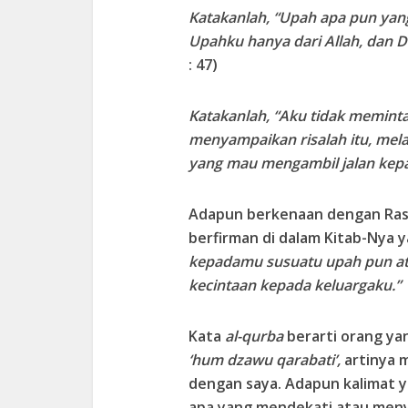
Katakanlah, “Upah apa pun yan
Upahku hanya dari Allah, dan 
: 47)
Katakanlah, “Aku tidak memint
menyampaikan risalah itu, me
yang mau mengambil jalan kep
Adapun berkenaan dengan Rasul
berfirman di dalam Kitab-Nya y
kepadamu susuatu upah pun ata
kecintaan kepada keluargaku.”
Kata
al-qurba
berarti orang y
‘hum dzawu qarabati’,
artinya 
dengan saya. Adapun kalimat 
apa yang mendekati atau menya