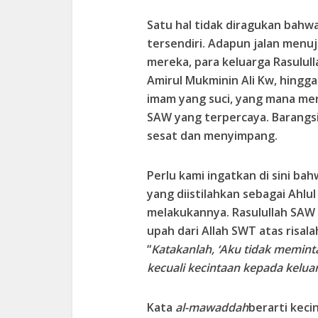
Satu hal tidak diragukan bah
tersendiri. Adapun jalan menuj
mereka, para keluarga Rasulul
Amirul Mukminin Ali Kw, hingga 
imam yang suci, yang mana mer
SAW yang terpercaya. Barangsia
sesat dan menyimpang.
Perlu kami ingatkan di sini ba
yang diistilahkan sebagai Ahlu
melakukannya. Rasulullah SAW
upah dari Allah SWT atas risal
“
Katakanlah, ‘Aku tidak memin
kecuali kecintaan kepada kelua
Kata
al-mawadda
h
berarti keci