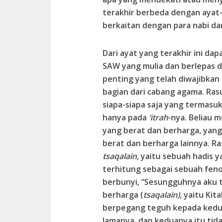
terakhir berbeda dengan ayat-
berkaitan dengan para nabi dan
Dari ayat yang terakhir ini da
SAW yang mulia dan berlepas d
penting yang telah diwajibkan 
bagian dari cabang agama. Ras
siapa-siapa saja yang termasu
hanya pada
‘itrah
-nya. Beliau
yang berat dan berharga, yan
berat dan berharga lainnya. Ra
tsaqalain,
yaitu sebuah hadis y
terhitung sebagai sebuah feno
berbunyi, “Sesungguhnya aku 
berharga (
tsaqalain)
, yaitu Kit
berpegang teguh kepada kedua
lamanya, dan keduanya itu tid