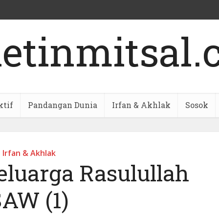
ktif
Pandangan Dunia
Irfan & Akhlak
Sosok
Irfan & Akhlak
eluarga Rasulullah
SAW (1)