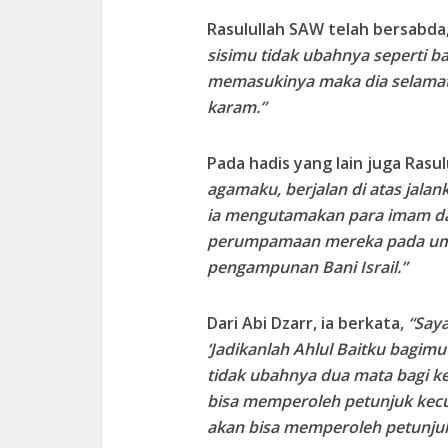
Rasulullah SAW telah bersabda
sisimu tidak ubahnya seperti b
memasukinya maka dia selamat
karam.”
Pada hadis yang lain juga Rasu
agamaku, berjalan di atas jalan
ia mengutamakan para imam d
perumpamaan mereka pada umat 
pengampunan Bani Israil.”
Dari Abi Dzarr, ia berkata,
“Say
‘Jadikanlah
A
hlul
B
aitku bagimu
tidak ubahnya dua mata bagi k
bis
a
memperoleh petunjuk kecual
akan bis
a
memperoleh petunjuk 