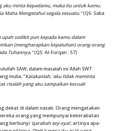
g aku minta kepadamu, maka itu untuk kamu.
Dia Maha Mengetahui segala sesuatu.”
(QS. Saba
a upah sedikit pun kepada kamu dalam
lainkan (mengharapkan kepatuhan) orang-orang
ada Tuhannya.”
(QS. Al-Furqan : 57)
ullah SAW, dalam masalah ini Allah SWT
ang mulia, “
Katakanlah, ‘aku tidak meminta
s risalah yang aku sampaikan kecuali
ang dekat di dalam nasab. Orang mengatakan
mereka orang yang mempunyai kekerabatan
yang berbunyi
‘qarabah asy-syai’,
artinya apa-
mai nilainya. Oleh karena itu ayat yang