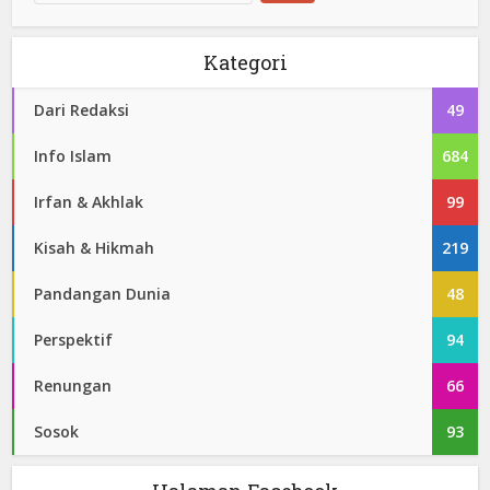
Kategori
Dari Redaksi
49
Info Islam
684
Irfan & Akhlak
99
Kisah & Hikmah
219
Pandangan Dunia
48
Perspektif
94
Renungan
66
Sosok
93