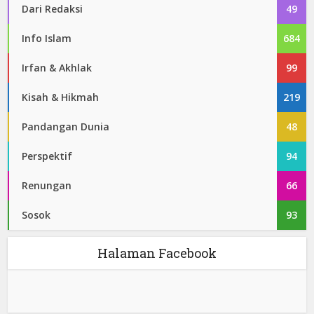
Dari Redaksi
49
Info Islam
684
Irfan & Akhlak
99
Kisah & Hikmah
219
Pandangan Dunia
48
Perspektif
94
Renungan
66
Sosok
93
Halaman Facebook