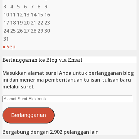
3
4
5
6
7
8
9
10
11
12
13
14
15
16
17
18
19
20
21
22
23
24
25
26
27
28
29
30
31
« Sep
Berlangganan ke Blog via Email
Masukkan alamat surel Anda untuk berlangganan blog
ini dan menerima pemberitahuan tulisan-tulisan baru
melalui surel.
Alamat
Surat
Elektronik
Berlangganan
Bergabung dengan 2,902 pelanggan lain