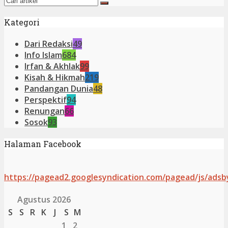
Kategori
Dari Redaksi
49
Info Islam
684
Irfan & Akhlak
99
Kisah & Hikmah
219
Pandangan Dunia
48
Perspektif
94
Renungan
66
Sosok
93
Halaman Facebook
https://pagead2.googlesyndication.com/pagead/js/adsb
Agustus 2026
S
S
R
K
J
S
M
1
2