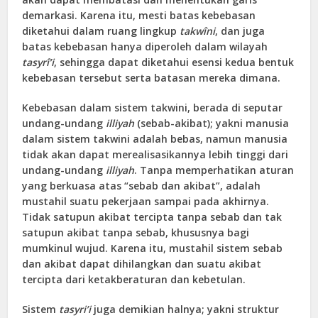
demarkasi. Karena itu, mesti batas kebebasan
diketahui dalam ruang lingkup
takwîni
, dan juga
batas kebebasan hanya diperoleh dalam wilayah
tasyrî’i
, sehingga dapat diketahui esensi kedua bentuk
kebebasan tersebut serta batasan mereka dimana.
Kebebasan dalam sistem takwini, berada di seputar
undang-undang
illiyah
(sebab-akibat); yakni manusia
dalam sistem takwini adalah bebas, namun manusia
tidak akan dapat merealisasikannya lebih tinggi dari
undang-undang
illiyah
. Tanpa memperhatikan aturan
yang berkuasa atas “sebab dan akibat”, adalah
mustahil suatu pekerjaan sampai pada akhirnya.
Tidak satupun akibat tercipta tanpa sebab dan tak
satupun akibat tanpa sebab, khususnya bagi
mumkinul wujud. Karena itu, mustahil sistem sebab
dan akibat dapat dihilangkan dan suatu akibat
tercipta dari ketakberaturan dan kebetulan.
Sistem
tasyri’i
juga demikian halnya; yakni struktur