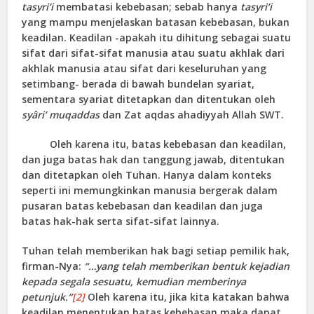
tasyri’i
membatasi kebebasan; sebab hanya
tasyri’i
yang mampu menjelaskan batasan kebebasan, bukan
keadilan. Keadilan -apakah itu dihitung sebagai suatu
sifat dari sifat-sifat manusia atau suatu akhlak dari
akhlak manusia atau sifat dari keseluruhan yang
setimbang- berada di bawah bundelan syariat,
sementara syariat ditetapkan dan ditentukan oleh
syâri’ muqaddas
dan Zat aqdas ahadiyyah Allah SWT.
Oleh karena itu, batas kebebasan dan keadilan,
dan juga batas hak dan tanggung jawab, ditentukan
dan ditetapkan oleh Tuhan. Hanya dalam konteks
seperti ini memungkinkan manusia bergerak dalam
pusaran batas kebebasan dan keadilan dan juga
batas hak-hak serta sifat-sifat lainnya.
Tuhan telah memberikan hak bagi setiap pemilik hak,
firman-Nya:
“…yang telah memberikan bentuk kejadian
kepada segala sesuatu, kemudian memberinya
petunjuk.”
[2]
Oleh karena itu, jika kita katakan bahwa
keadilan menentukan batas kebebasan maka dapat