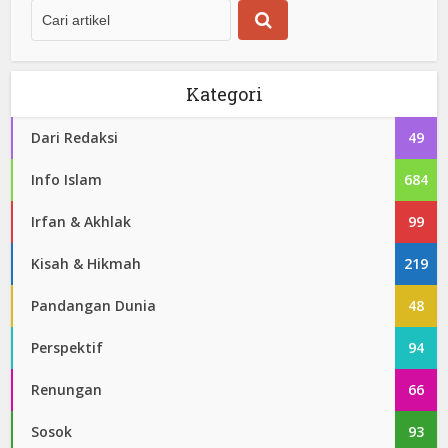
Kategori
Dari Redaksi
49
Info Islam
684
Irfan & Akhlak
99
Kisah & Hikmah
219
Pandangan Dunia
48
Perspektif
94
Renungan
66
Sosok
93