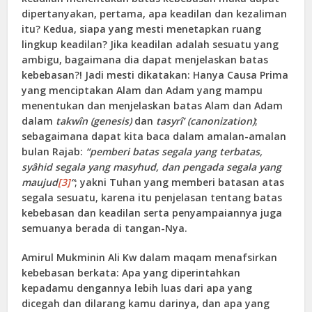
dipertanyakan, pertama, apa keadilan dan kezaliman
itu? Kedua, siapa yang mesti menetapkan ruang
lingkup keadilan? Jika keadilan adalah sesuatu yang
ambigu, bagaimana dia dapat menjelaskan batas
kebebasan?! Jadi mesti dikatakan: Hanya Causa Prima
yang menciptakan Alam dan Adam yang mampu
menentukan dan menjelaskan batas Alam dan Adam
dalam
takwîn
(genesis)
dan
tasyrî’ (canonization)
;
sebagaimana dapat kita baca dalam amalan-amalan
bulan Rajab:
“pemberi batas segala yang terbatas,
syâhid segala yang masyhud, dan pengada segala yang
maujud
[3]
“
; yakni Tuhan yang memberi batasan atas
segala sesuatu, karena itu penjelasan tentang batas
kebebasan dan keadilan serta penyampaiannya juga
semuanya berada di tangan-Nya.
Amirul Mukminin Ali Kw dalam maqam menafsirkan
kebebasan berkata: Apa yang diperintahkan
kepadamu dengannya lebih luas dari apa yang
dicegah dan dilarang kamu darinya, dan apa yang