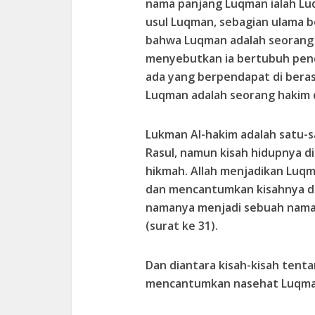
nama panjang Luqman ialah Luq
usul Luqman, sebagian ulama 
bahwa Luqman adalah seorang 
menyebutkan ia bertubuh pen
ada yang berpendapat di beras
Luqman adalah seorang hakim 
Lukman Al-hakim adalah satu-s
Rasul, namun kisah hidupnya d
hikmah. Allah menjadikan Luqm
dan mencantumkan kisahnya da
namanya menjadi sebuah nama 
(surat ke 31).
Dan diantara kisah-kisah tent
mencantumkan nasehat Luqman 