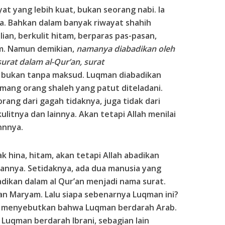
t yang lebih kuat, bukan seorang nabi. Ia
a. Bahkan dalam banyak riwayat shahih
lian, berkulit hitam, berparas pas-pasan,
am. Namun demikian,
namanya diabadikan oleh
urat dalam al-Qur’an, surat
 bukan tanpa maksud. Luqman diabadikan
mang orang shaleh yang patut diteladani.
orang dari gagah tidaknya, juga tidak dari
ulitnya dan lainnya. Akan tetapi Allah menilai
nnnya.
hina, hitam, akan tetapi Allah abadikan
annya. Setidaknya, ada dua manusia yang
adikan dalam al Qur’an menjadi nama surat.
n Maryam. Lalu siapa sebenarnya Luqman ini?
g menyebutkan bahwa Luqman berdarah Arab.
uqman berdarah Ibrani, sebagian lain