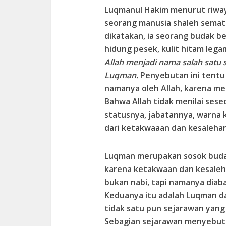
Luqmanul Hakim menurut riwaya
seorang manusia shaleh semat
dikatakan, ia seorang budak be
hidung pesek, kulit hitam leg
Allah menjadi nama salah satu s
Luqman.
Penyebutan ini tentu
namanya oleh Allah, karena me
Bahwa Allah tidak menilai sese
statusnya, jabatannya, warna k
dari ketakwaaan dan kesaleha
Luqman merupakan sosok budak 
karena ketakwaan dan kesaleh
bukan nabi, tapi namanya diab
Keduanya itu adalah Luqman da
tidak satu pun sejarawan yan
Sebagian sejarawan menyebut L