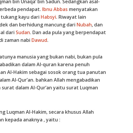
man bin Unaqa’ bin Sadun. Sedangkan asal-
berbeda pendapat.
Ibnu Abbas
menyatakan
tukang kayu dari
Habsyi
. Riwayat lain
dek dan berhidung mancung dari
Nubah
, dan
al dari
Sudan
. Dan ada pula yang berpendapat
di zaman nabi
Dawud
.
atunya manusia yang bukan nabi, bukan pula
iabadikan dalam Al-quran karena penuh
an Al-Hakim sebagai sosok orang tua panutan
lam Al-Qur’an. bahkan Allah mengabadikan
surat dalam Al-Qur’an yaitu surat Luqman
ang Luqman Al-Hakim, secara khusus Allah
kepada anaknya , yaitu :