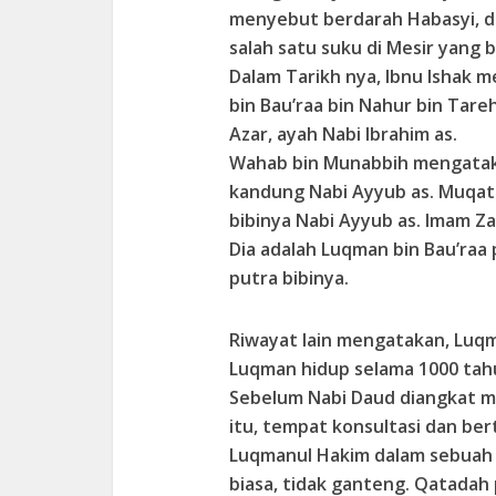
menyebut berdarah Habasyi, d
salah satu suku di Mesir yang 
Dalam Tarikh nya, Ibnu Ishak
bin Bau’raa bin Nahur bin Tar
Azar, ayah Nabi Ibrahim as.
Wahab bin Munabbih mengataka
kandung Nabi Ayyub as. Muqati
bibinya Nabi Ayyub as. Imam 
Dia adalah Luqman bin Bau’raa
putra bibinya.
Riwayat lain mengatakan, Luqma
Luqman hidup selama 1000 tah
Sebelum Nabi Daud diangkat m
itu, tempat konsultasi dan ber
Luqmanul Hakim dalam sebuah 
biasa, tidak ganteng. Qatadah