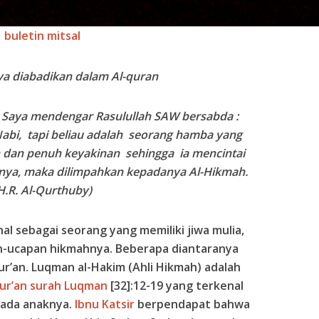
buletin mitsal
ya diabadikan dalam Al-quran
: Saya mendengar Rasulullah SAW bersabda :
bi, tapi beliau adalah seorang hamba yang
h dan penuh keyakinan sehingga ia mencintai
inya, maka dilimpahkan kepadanya Al-Hikmah.
H.R. Al-Qurthuby)
nal sebagai seorang yang memiliki jiwa mulia,
an-ucapan hikmahnya. Beberapa diantaranya
ur’an. Luqman al-Hakim (Ahli Hikmah) adalah
ur’an
surah Luqman
[32]:12-19 yang terkenal
pada anaknya.
Ibnu Katsir
berpendapat bahwa