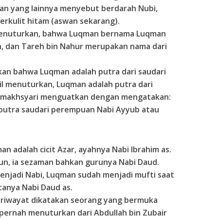
an yang lainnya menyebut berdarah Nubi,
berkulit hitam (aswan sekarang).
 menuturkan, bahwa Luqman bernama Luqman
eh, dan Tareh bin Nahur merupakan nama dari
n bahwa Luqman adalah putra dari saudari
l menuturkan, Luqman adalah putra dari
Zamakhsyari menguatkan dengan mengatakan:
 putra saudari perempuan Nabi Ayyub atau
n adalah cicit Azar, ayahnya Nabi Ibrahim as.
un, ia sezaman bahkan gurunya Nabi Daud.
enjadi Nabi, Luqman sudah menjadi mufti saat
tanya Nabi Daud as.
riwayat dikatakan seorang yang bermuka
 pernah menuturkan dari Abdullah bin Zubair