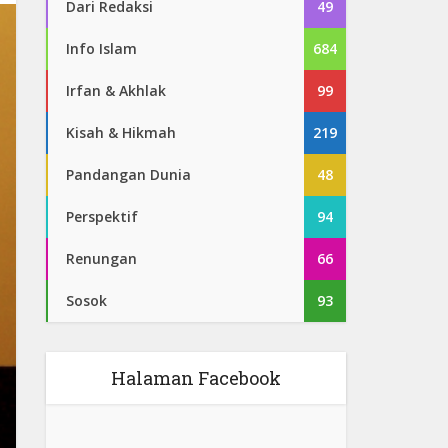
Dari Redaksi
49
Info Islam
684
Irfan & Akhlak
99
Kisah & Hikmah
219
Pandangan Dunia
48
Perspektif
94
Renungan
66
Sosok
93
Halaman Facebook