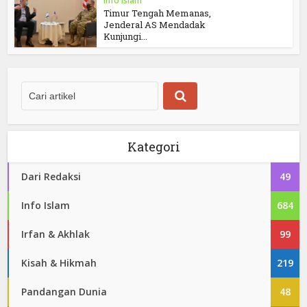
Info Islam
Timur Tengah Memanas,
Jenderal AS Mendadak
Kunjungi...
Kategori
Dari Redaksi
49
Info Islam
684
Irfan & Akhlak
99
Kisah & Hikmah
219
Pandangan Dunia
48