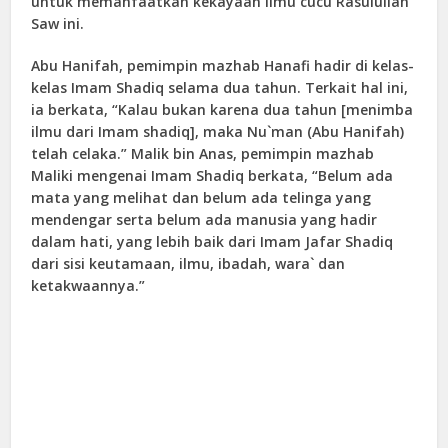
untuk memanfaatkan kekayaan ilmu cucu Rasulullah
Saw ini.
Abu Hanifah, pemimpin mazhab Hanafi hadir di kelas-
kelas Imam Shadiq selama dua tahun. Terkait hal ini,
ia berkata, “Kalau bukan karena dua tahun [menimba
ilmu dari Imam shadiq], maka Nu`man (Abu Hanifah)
telah celaka.” Malik bin Anas, pemimpin mazhab
Maliki mengenai Imam Shadiq berkata, “Belum ada
mata yang melihat dan belum ada telinga yang
mendengar serta belum ada manusia yang hadir
dalam hati, yang lebih baik dari Imam Jafar Shadiq
dari sisi keutamaan, ilmu, ibadah, wara` dan
ketakwaannya.”