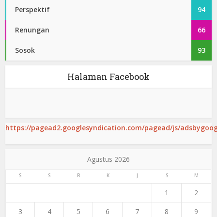
Perspektif
94
Renungan
66
Sosok
93
Halaman Facebook
https://pagead2.googlesyndication.com/pagead/js/adsbygoogl
Agustus 2026
S
S
R
K
J
S
M
1
2
3
4
5
6
7
8
9