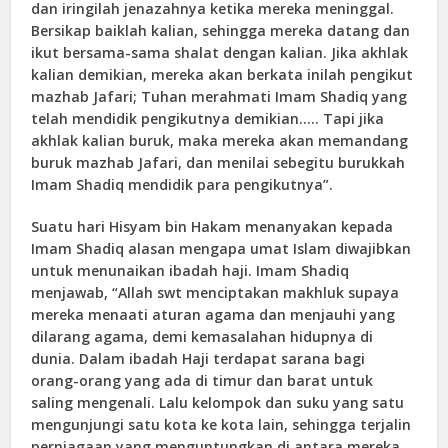
dan iringilah jenazahnya ketika mereka meninggal.
Bersikap baiklah kalian, sehingga mereka datang dan
ikut bersama-sama shalat dengan kalian. Jika akhlak
kalian demikian, mereka akan berkata inilah pengikut
mazhab Jafari; Tuhan merahmati Imam Shadiq yang
telah mendidik pengikutnya demikian….. Tapi jika
akhlak kalian buruk, maka mereka akan memandang
buruk mazhab Jafari, dan menilai sebegitu burukkah
Imam Shadiq mendidik para pengikutnya”.
Suatu hari Hisyam bin Hakam menanyakan kepada
Imam Shadiq alasan mengapa umat Islam diwajibkan
untuk menunaikan ibadah haji. Imam Shadiq
menjawab, “Allah swt menciptakan makhluk supaya
mereka menaati aturan agama dan menjauhi yang
dilarang agama, demi kemasalahan hidupnya di
dunia. Dalam ibadah Haji terdapat sarana bagi
orang-orang yang ada di timur dan barat untuk
saling mengenali. Lalu kelompok dan suku yang satu
mengunjungi satu kota ke kota lain, sehingga terjalin
perniagaan yang menguntungkan di antara mereka…