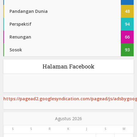
Pandangan Dunia
48
Perspektif
94
Renungan
66
Sosok
93
Halaman Facebook
https://pagead2.googlesyndication.com/pagead/js/adsbygoogl
Agustus 2026
S
S
R
K
J
S
M