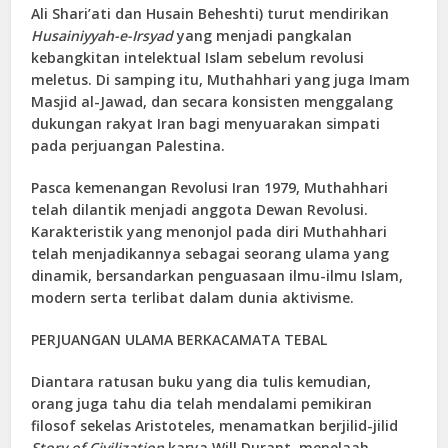
Ali Shari’ati dan Husain Beheshti) turut mendirikan
Husainiyyah-e-Irsyad
yang menjadi pangkalan
kebangkitan intelektual Islam sebelum revolusi
meletus. Di samping itu, Muthahhari yang juga Imam
Masjid al-Jawad, dan secara konsisten menggalang
dukungan rakyat Iran bagi menyuarakan simpati
pada perjuangan Palestina.
Pasca kemenangan Revolusi Iran 1979, Muthahhari
telah dilantik menjadi anggota Dewan Revolusi.
Karakteristik yang menonjol pada diri Muthahhari
telah menjadikannya sebagai seorang ulama yang
dinamik, bersandarkan penguasaan ilmu-ilmu Islam,
modern serta terlibat dalam dunia aktivisme.
PERJUANGAN ULAMA BERKACAMATA TEBAL
Diantara ratusan buku yang dia tulis kemudian,
orang juga tahu dia telah mendalami pemikiran
filosof sekelas Aristoteles, menamatkan berjilid-jilid
Story of Civilization
karya Will Durant, menelaah