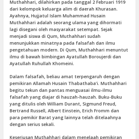
Muthahhari, dilahirkan pada tanggal 2 Februari 1919
dari kelompok keluarga alim di daerah Khurasan.
Ayahnya, Hujjatul Islam Muhammad Husain
Muthahhari adalah seorang ulama yang dihormati
lagi disegani oleh masyarakat setempat. Sejak
menjadi siswa di Qum, Muthahhari sudah
menunjukkan minatnya pada falsafah dan ilmu
pengetahuan modern. Di Qum, Muthahhari menuntut
ilmu di bawah bimbingan Ayatullah Boroujerdi dan
Ayatullah Ruhullah Khomeini.
Dalam falsafah, beliau amat terpengaruh dengan
pemikiran Allamah Husain Thabathaba’i. Muthahhari
begitu tekun dan pantas menguasai ilmu-ilmu
falsafah yang diajar di hauzah-hauzah. Buku-Buku
yang ditulis oleh William Durant, Sigmund Freud,
Bertrand Russell, Albert Einstein, Erich Fromm dan
para pemikir Barat yang lainnya telah ditelaahnya
dengan serius sekali.
Keseriusan Muthahhari dalam menelaah pemikiran