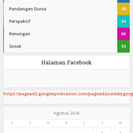
Pandangan Dunia
48
Perspektif
94
Renungan
66
Sosok
93
Halaman Facebook
https://pagead2.googlesyndication.com/pagead/js/adsbygoogl
Agustus 2026
S
S
R
K
J
S
M