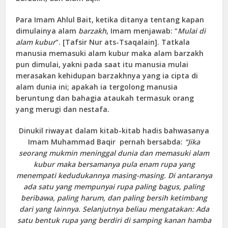
Para Imam Ahlul Bait, ketika ditanya tentang kapan
dimulainya alam
barzakh
, Imam menjawab: “
Mulai di
alam kubur
“. [Tafsir Nur ats-Tsaqalain]. Tatkala
manusia memasuki alam kubur maka alam barzakh
pun dimulai, yakni pada saat itu manusia mulai
merasakan kehidupan barzakhnya yang ia cipta di
alam dunia ini; apakah ia tergolong manusia
beruntung dan bahagia ataukah termasuk orang
yang merugi dan nestafa.
Dinukil riwayat dalam kitab-kitab hadis bahwasanya
Imam Muhammad Baqir pernah bersabda:
“Jika
seorang mukmin meninggal dunia dan memasuki alam
kubur maka bersamanya pula enam rupa yang
menempati kedudukannya masing-masing. Di antaranya
ada satu yang mempunyai rupa paling bagus, paling
beribawa, paling harum, dan paling bersih ketimbang
dari yang lainnya. Selanjutnya beliau mengatakan: Ada
satu bentuk rupa yang berdiri di samping kanan hamba