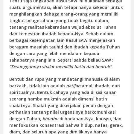
Tentu saja ungkapan Rasul SAW ini bukanlah sebagai
suatu argumentasi, akan tetapi hanya sekedar untuk
menghilangkan dahaga orang-orang yang memiliki
tingkat pengetahuan yang tidak begitu dalam,
tentang realitas keberadaan wujud absolut Tuhan
dan kemestian ibadah kepada-Nya. Sebab dalam
berbagai kesempatan lain Rasul SAW menjelaskan
beragam masalah tauhid dan ibadah kepada Tuhan
dengan cara yang lebih mendalam kepada
sahabatnya yang lain. Seperti sabda beliau SAW :
“Sesungguhnya shalat memiliki batin dan bentuk”.
Bentuk dan rupa yang mendatangi manusia di alam
barzakh, tidak lain adalah
natijah
amal, ibadah, dan
spiritualnya. Bentuk cahaya yang ada di sisi kanan
seorang hamba mukmin adalah dimensi batin
shalatnya. Shalat yang dikerjakan penuh dengan
perhatian tentang nilai urgensinya berkomunikasi
dengan Tuhan,
khudhu
di hadapan-Nya, khusyu, dan
menfokuskan konsentrasi bahwa hidup, nafas, gerak,
diam, dan seluruh apa yang dimilikinya hanya