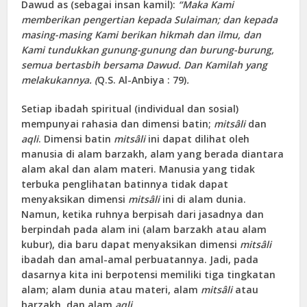
Dawud as (sebagai insan kamil):
“Maka Kami
memberikan pengertian kepada Sulaiman; dan kepada
masing-masing Kami berikan hikmah dan ilmu, dan
Kami tundukkan gunung-gunung dan burung-burung,
semua bertasbih bersama Dawud. Dan Kamilah yang
melakukannya. (
Q.S. Al-Anbiya : 79)
.
Setiap ibadah spiritual (individual dan sosial)
mempunyai rahasia dan dimensi batin;
mitsâli
dan
aqli
. Dimensi batin
mitsâli
ini dapat dilihat oleh
manusia di alam barzakh, alam yang berada diantara
alam akal dan alam materi. Manusia yang tidak
terbuka penglihatan batinnya tidak dapat
menyaksikan dimensi
mitsâli
ini di alam dunia.
Namun, ketika ruhnya berpisah dari jasadnya dan
berpindah pada alam ini (alam barzakh atau alam
kubur), dia baru dapat menyaksikan dimensi
mitsâli
ibadah dan amal-amal perbuatannya. Jadi, pada
dasarnya kita ini berpotensi memiliki tiga tingkatan
alam; alam dunia atau materi, alam
mitsâli
atau
barzakh, dan alam
aqli
.