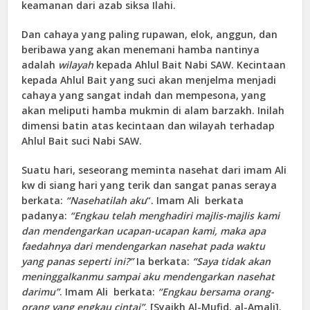
keamanan dari azab siksa Ilahi.
Dan cahaya yang paling rupawan, elok, anggun, dan
beribawa yang akan menemani hamba nantinya
adalah
wilayah
kepada Ahlul Bait Nabi SAW. Kecintaan
kepada Ahlul Bait yang suci akan menjelma menjadi
cahaya yang sangat indah dan mempesona, yang
akan meliputi hamba mukmin di alam barzakh. Inilah
dimensi batin atas kecintaan dan wilayah terhadap
Ahlul Bait suci Nabi SAW.
Suatu hari, seseorang meminta nasehat dari imam Ali
kw di siang hari yang terik dan sangat panas seraya
berkata:
“Nasehatilah aku
“. Imam Ali berkata
padanya:
“Engkau telah menghadiri majlis-majlis kami
dan mendengarkan ucapan-ucapan kami, maka apa
faedahnya dari mendengarkan nasehat pada waktu
yang panas seperti ini?”
Ia berkata:
“Saya tidak akan
meninggalkanmu sampai aku mendengarkan nasehat
darimu”
. Imam Ali berkata:
“Engkau bersama orang-
orang yang engkau cintai”
. [Syaikh Al-Mufid, al-Amali].