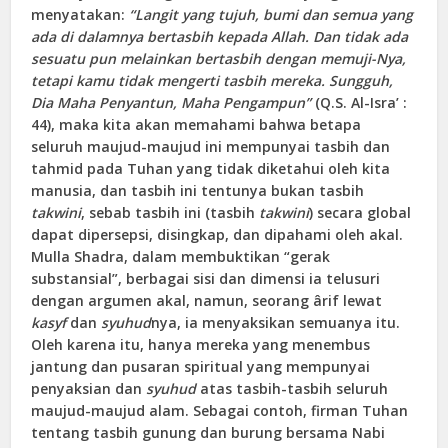
menyatakan:
“Langit yang tujuh, bumi dan semua yang
ada di dalamnya bertasbih kepada Allah. Dan tidak ada
sesuatu pun melainkan bertasbih dengan memuji-Nya,
tetapi kamu tidak mengerti tasbih mereka. Sungguh,
Dia Maha Penyantun, Maha Pengampun”
(Q.S. Al-Isra’ :
44), maka kita akan memahami bahwa betapa
seluruh maujud-maujud ini mempunyai tasbih dan
tahmid pada Tuhan yang tidak diketahui oleh kita
manusia, dan tasbih ini tentunya bukan tasbih
takwini
, sebab tasbih ini (tasbih
takwini
) secara global
dapat dipersepsi, disingkap, dan dipahami oleh akal.
Mulla Shadra, dalam membuktikan “gerak
substansial”, berbagai sisi dan dimensi ia telusuri
dengan argumen akal, namun, seorang ârif lewat
kasyf
dan
syuhud
nya, ia menyaksikan semuanya itu.
Oleh karena itu, hanya mereka yang menembus
jantung dan pusaran spiritual yang mempunyai
penyaksian dan
syuhud
atas tasbih-tasbih seluruh
maujud-maujud alam. Sebagai contoh, firman Tuhan
tentang tasbih gunung dan burung bersama Nabi