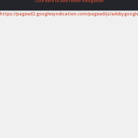
Click here to add footer navigation
https://pagead2.googlesyndication.com/pagead/js/adsbygoogle