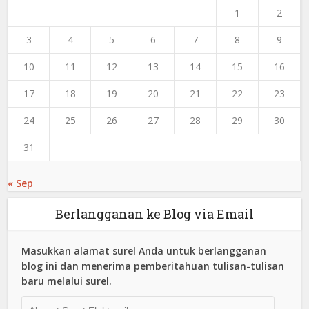
1
2
3
4
5
6
7
8
9
10
11
12
13
14
15
16
17
18
19
20
21
22
23
24
25
26
27
28
29
30
31
« Sep
Berlangganan ke Blog via Email
Masukkan alamat surel Anda untuk berlangganan
blog ini dan menerima pemberitahuan tulisan-tulisan
baru melalui surel.
Alamat