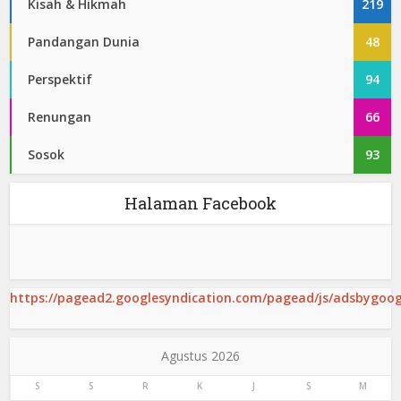
Kisah & Hikmah
219
Pandangan Dunia
48
Perspektif
94
Renungan
66
Sosok
93
Halaman Facebook
https://pagead2.googlesyndication.com/pagead/js/adsbygoogl
Agustus 2026
S
S
R
K
J
S
M