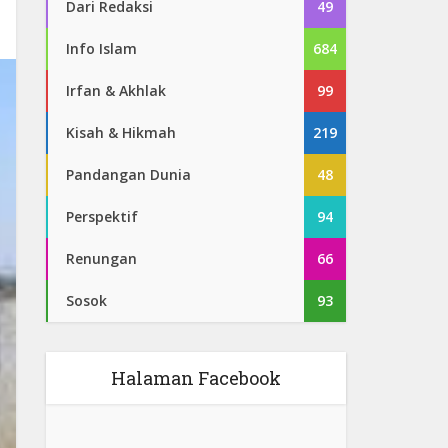
Dari Redaksi
49
Info Islam
684
Irfan & Akhlak
99
Kisah & Hikmah
219
Pandangan Dunia
48
Perspektif
94
Renungan
66
Sosok
93
Halaman Facebook