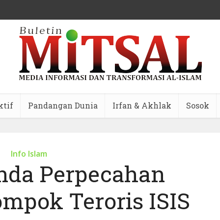
ktif
Pandangan Dunia
Irfan & Akhlak
Sosok
Info Islam
nda Perpecahan
ompok Teroris ISIS