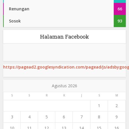
Renungan
66
Sosok
93
Halaman Facebook
https://pagead2.googlesyndication.com/pagead/js/adsbygoogl
Agustus 2026
S
S
R
K
J
S
M
1
2
3
4
5
6
7
8
9
10
11
12
13
14
15
16