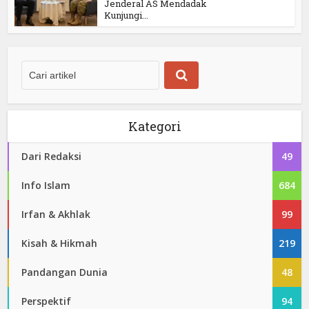
Jenderal AS Mendadak
Kunjungi...
Kategori
Dari Redaksi
49
Info Islam
684
Irfan & Akhlak
99
Kisah & Hikmah
219
Pandangan Dunia
48
Perspektif
94