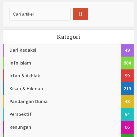
Kategori
Dari Redaksi
49
Info Islam
684
Irfan & Akhlak
99
Kisah & Hikmah
219
Pandangan Dunia
48
Perspektif
94
Renungan
66