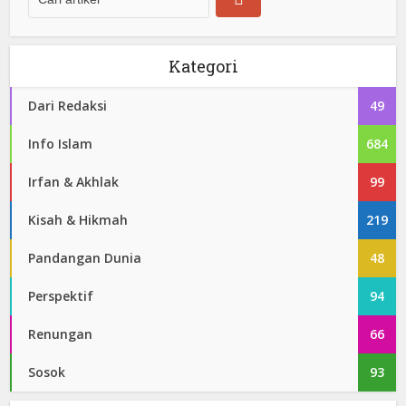
Kategori
Dari Redaksi
49
Info Islam
684
Irfan & Akhlak
99
Kisah & Hikmah
219
Pandangan Dunia
48
Perspektif
94
Renungan
66
Sosok
93