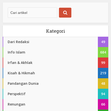
Kategori
Dari Redaksi
49
Info Islam
684
Irfan & Akhlak
99
Kisah & Hikmah
219
Pandangan Dunia
48
Perspektif
94
Renungan
66