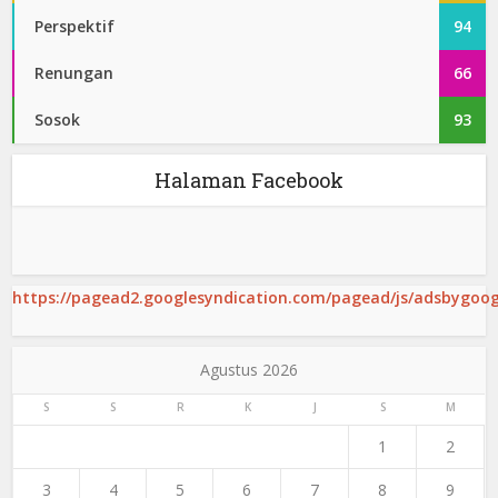
Perspektif
94
Renungan
66
Sosok
93
Halaman Facebook
https://pagead2.googlesyndication.com/pagead/js/adsbygoogl
Agustus 2026
S
S
R
K
J
S
M
1
2
3
4
5
6
7
8
9