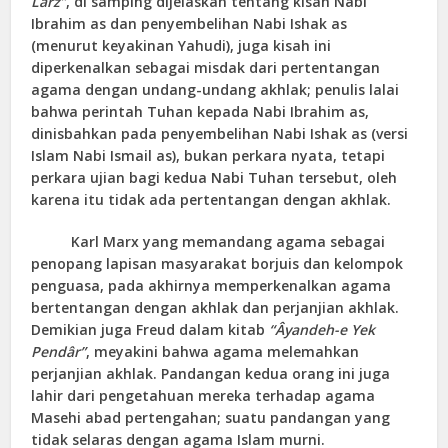
Larz”
, di samping dijelaskan tentang kisah Nabi
Ibrahim as dan penyembelihan Nabi Ishak as
(menurut keyakinan Yahudi), juga kisah ini
diperkenalkan sebagai misdak dari pertentangan
agama dengan undang-undang akhlak; penulis lalai
bahwa perintah Tuhan kepada Nabi Ibrahim as,
dinisbahkan pada penyembelihan Nabi Ishak as (versi
Islam Nabi Ismail as), bukan perkara nyata, tetapi
perkara ujian bagi kedua Nabi Tuhan tersebut, oleh
karena itu tidak ada pertentangan dengan akhlak.
Karl Marx yang memandang agama sebagai
penopang lapisan masyarakat borjuis dan kelompok
penguasa, pada akhirnya memperkenalkan agama
bertentangan dengan akhlak dan perjanjian akhlak.
Demikian juga Freud dalam kitab
“Âyandeh-e Yek
Pendâr”
, meyakini bahwa agama melemahkan
perjanjian akhlak. Pandangan kedua orang ini juga
lahir dari pengetahuan mereka terhadap agama
Masehi abad pertengahan; suatu pandangan yang
tidak selaras dengan agama Islam murni.