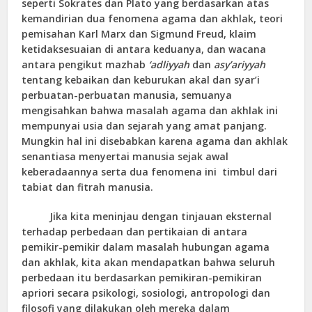
seperti Sokrates dan Plato yang berdasarkan atas
kemandirian dua fenomena agama dan akhlak, teori
pemisahan Karl Marx dan Sigmund Freud, klaim
ketidaksesuaian di antara keduanya, dan wacana
antara pengikut mazhab
‘adliyyah
dan
asy’ariyyah
tentang kebaikan dan keburukan akal dan syar’i
perbuatan-perbuatan manusia, semuanya
mengisahkan bahwa masalah agama dan akhlak ini
mempunyai usia dan sejarah yang amat panjang.
Mungkin hal ini disebabkan karena agama dan akhlak
senantiasa menyertai manusia sejak awal
keberadaannya serta dua fenomena ini timbul dari
tabiat dan fitrah manusia.
Jika kita meninjau dengan tinjauan eksternal
terhadap perbedaan dan pertikaian di antara
pemikir-pemikir dalam masalah hubungan agama
dan akhlak, kita akan mendapatkan bahwa seluruh
perbedaan itu berdasarkan pemikiran-pemikiran
apriori secara psikologi, sosiologi, antropologi dan
filosofi yang dilakukan oleh mereka dalam