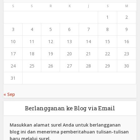
S
S
R
K
J
S
M
1
2
3
4
5
6
7
8
9
10
11
12
13
14
15
16
17
18
19
20
21
22
23
24
25
26
27
28
29
30
31
« Sep
Berlangganan ke Blog via Email
Masukkan alamat surel Anda untuk berlangganan
blog ini dan menerima pemberitahuan tulisan-tulisan
baru melalui surel.