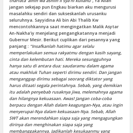
tharfata ‘ainin wa ashlih li sya’ni kullahu”
, Ya Allah
jangan sekejap pun Engkau biarkan aku mengurusi
masalahku sendiri dan sukseskanlah urusanku
seluruhnya. Sayyidina Ali bin Abi Thalib Kw
mencontohkannya saat mengingatkan Malik Asytar
An-Nakha’iy menjelang pengangkatannya menjadi
Gubernur Mesir. Berikut cuplikan dari pesannya yang
panjang :
“Insafkanlah hatimu agar selalu
memperlakukan semua rakyatmu dengan kasih sayang,
cinta dan kelembutan hati. Mereka sesungguhnya
hanya satu di antara dua: saudaramu dalam agama
atau makhluk Tuhan seperti dirimu sendiri. Dan jangan
menganggap dirimu sebagai seorang diktator yang
harus ditaati segala perintahnya. Sebab, yang demikian
itu adalah penyebab rusaknya jiwa, melemahnya agama
dan hilangnya kekuasaan. Awas! Jangan coba-coba
berpacu dengan Allah dalam keagungan-Nya, atau ingin
menyerupai-Nya dalam kekuasaan-Nya. Sebab, Allah
SWT akan merendahkan siapa saja yang mengagungkan
dirinya dan menghinakan siapa saja yang
membanggakannya. Jadikanlah kesukaanmu yang