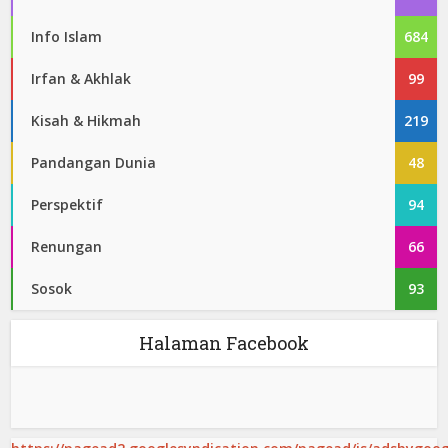
Info Islam
684
Irfan & Akhlak
99
Kisah & Hikmah
219
Pandangan Dunia
48
Perspektif
94
Renungan
66
Sosok
93
Halaman Facebook