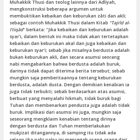
Muhakkik Thusi dan teolog lainnya dari Adliyah,
mengkonstruksi beberapa argumen untuk
membuktikan kebaikan dan keburukan zâti dan akli;
sebagai contoh Muhakkik Thusi dalam Kitab
“Tajrîd al-
I’tiqâd
” berkata: “Jika kebaikan dan keburukan adalah
syar’i, dalam bentuk ini maka tidak akan tertetapkan
kebaikan dan keburukan akal dan juga kebaikan dan
keburukan syar’i; sebab jika misalnya berdusta adalah
bukan keburukan akli, dan secara asumsi seorang
nabi mengabarkan bahwa berdusta adalah buruk,
darinya tidak dapat diterima berita tersebut; sebab
mungkin saja pemberitaannya tentang keburukan
berdusta, adalah dusta. Dengan demikian kenabian ia
juga tidak terbukti; sebab berdasarkan atas asumsi,
berbuat yang menyalahi hikmah, tidak buruk bagi
Tuhan dan membenarkan pendusta juga adalah tidak
buruk. Implikasi dari asumsi ini juga, mungkin saja
seseorang mengklaim kenabian tentang dirinya
dengan berdusta dan Tuhan memberlakukan
mukjizat ditangannya, di samping itu tidak ada
celaan jika nabi palsu ini mencegah orang-orang dari