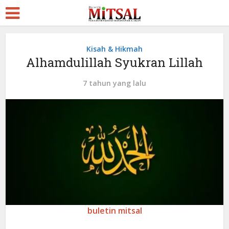
Kisah & Hikmah
Alhamdulillah Syukran Lillah
7 tahun yang lalu
buletin mitsal