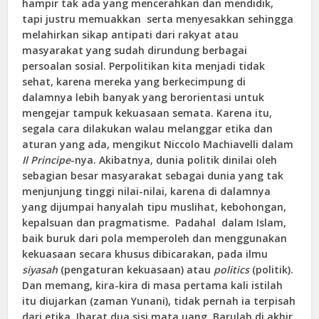
hampir tak ada yang mencerahkan dan mendidik,
tapi justru memuakkan serta menyesakkan sehingga
melahirkan sikap antipati dari rakyat atau
masyarakat yang sudah dirundung berbagai
persoalan sosial. Perpolitikan kita menjadi tidak
sehat, karena mereka yang berkecimpung di
dalamnya lebih banyak yang berorientasi untuk
mengejar tampuk kekuasaan semata. Karena itu,
segala cara dilakukan walau melanggar etika dan
aturan yang ada, mengikut Niccolo Machiavelli dalam
Il Principe
-nya. Akibatnya, dunia politik dinilai oleh
sebagian besar masyarakat sebagai dunia yang tak
menjunjung tinggi nilai-nilai, karena di dalamnya
yang dijumpai hanyalah tipu muslihat, kebohongan,
kepalsuan dan pragmatisme. Padahal dalam Islam,
baik buruk dari pola memperoleh dan menggunakan
kekuasaan secara khusus dibicarakan, pada ilmu
siyasah
(pengaturan kekuasaan) atau
politics
(politik).
Dan memang, kira-kira di masa pertama kali istilah
itu diujarkan (zaman Yunani), tidak pernah ia terpisah
dari etika. Ibarat dua sisi mata uang. Barulah di akhir