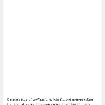
Dalam
story of civilizations, Will Durant
menegaskan
bahwa tak satupun agama yang mendorong para