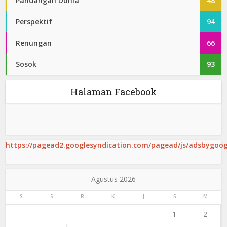
Pandangan Dunia
48
Perspektif
94
Renungan
66
Sosok
93
Halaman Facebook
https://pagead2.googlesyndication.com/pagead/js/adsbygoogl
Agustus 2026
S
S
R
K
J
S
M
1
2