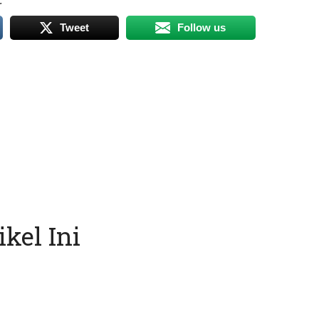
r
Tweet
Follow us
kel Ini