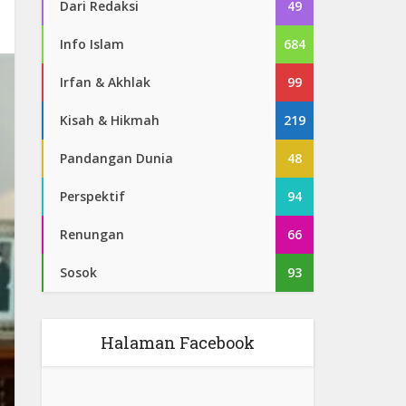
Dari Redaksi
49
Info Islam
684
Irfan & Akhlak
99
Kisah & Hikmah
219
Pandangan Dunia
48
Perspektif
94
Renungan
66
Sosok
93
Halaman Facebook