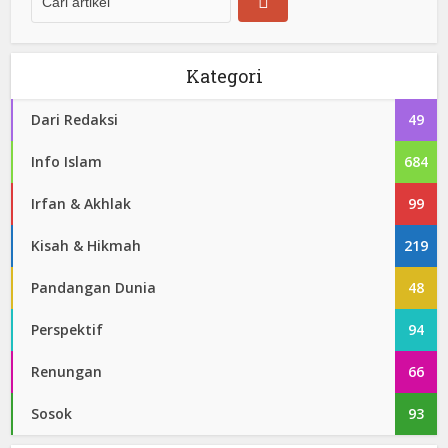
Kategori
Dari Redaksi
49
Info Islam
684
Irfan & Akhlak
99
Kisah & Hikmah
219
Pandangan Dunia
48
Perspektif
94
Renungan
66
Sosok
93